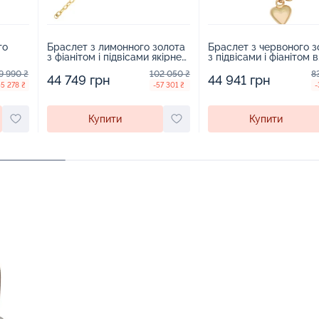
го
Браслет з лимонного золота
Браслет з червоного з
з фіанітом і підвісами якірне
з підвісами і фіанітом в
ард -
плетіння - 960040
плетінні якір та шопард
9 990 ₴
102 050 ₴
8
963836
44 749 грн
44 941 грн
55 278 ₴
-57 301 ₴
-
Купити
Купити