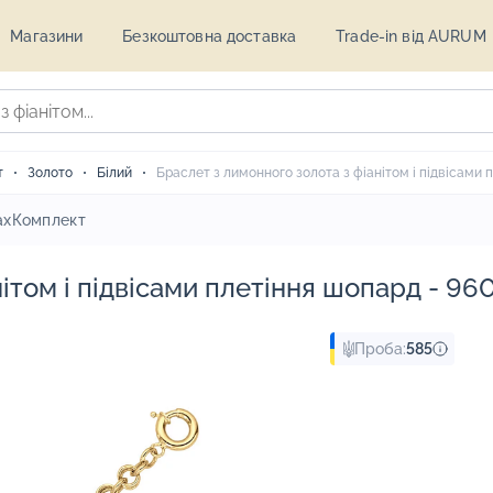
Магазини
Безкоштовна доставка
Trade-in від AURUM
т
Золото
Білий
Браслет з лимонного золота з фіанітом і підвісами 
ах
Комплект
ітом і підвісами плетіння шопард - 96
Проба:
585