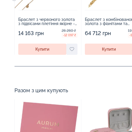
Браслет з червоного золота
Браслет з комбіновано
з підвісами плетіння якірне -
золота з фіанітами та
859436
підвісами плетіння шоп
26 260 ₴
11
958937
14 163 грн
64 712 грн
-12 097 ₴
-
Купити
Купити
Разом з цим купують