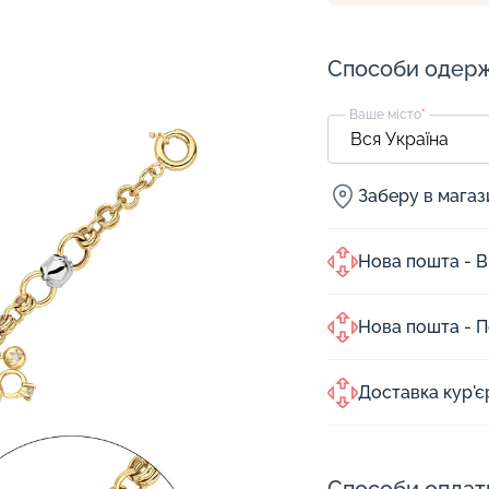
Способи одер
Ваше місто
*
Заберу в мага
Нова пошта - В
Нова пошта - 
Доставка кур'