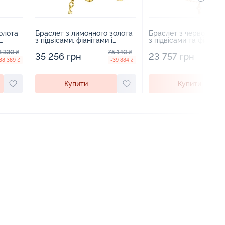
олота
Браслет з лимонного золота
Браслет з червоного 
з підвісами, фіанітами і
з підвісами та фіаніта
 -
емаллю плетіння шопард -
плетіння якір - 142612
3 330 ₴
75 140 ₴
4
967259
35 256 грн
23 757 грн
38 389 ₴
-39 884 ₴
Купити
Купити