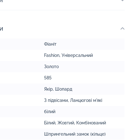
и
и
Фіаніт
Fashion
,
Універсальний
Золото
585
Якір
,
Шопард
З підвісами
,
Ланцюгові м'які
білий
Білий
,
Жовтий
,
Комбінований
Шпрингельний замок (кільце)