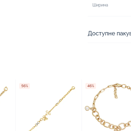
Ширина
Доступне паку
56%
46%