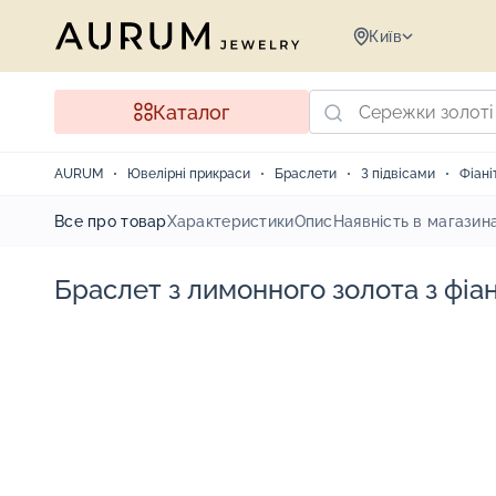
Київ
Каталог
AURUM
Ювелірні прикраси
Браслети
З підвісами
Фіані
Все про товар
Характеристики
Опис
Наявність в магазин
Браслет з лимонного золота з фіан