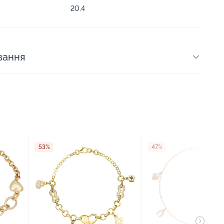
20.4
вання
53%
47%