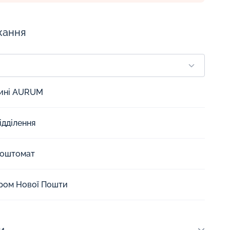
жання
зині AURUM
ідділення
Поштомат
єром Нової Пошти