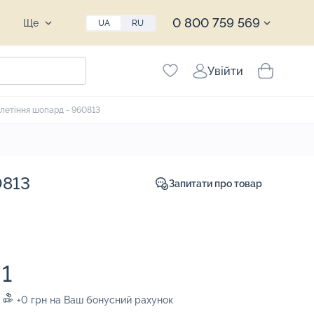
0 800 759 569
Ще
UA
RU
Увійти
плетіння шопард - 960813
0813
Запитати про товар
1
+0 грн на Ваш бонусний рахунок