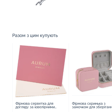
Разом з цим купують
Фірмова серветка для
Фірмова скринька з
догляду за ювелірними
замочком для зберіган
виробами - 1879431
прикрас - 2252918