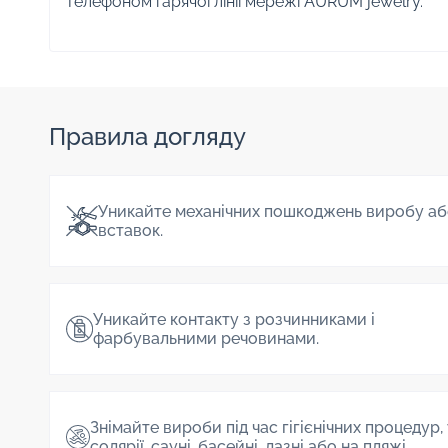
телефоном гарячої лінії мережі AURUM jewelry.
Правила догляду
Уникайте механічних пошкоджень виробу аб
вставок.
Уникайте контакту з розчинниками і
фарбувальними речовинами.
Знімайте вироби під час гігієнічних процедур,
солярії, сауні, басейні, лазні або на пляжі.