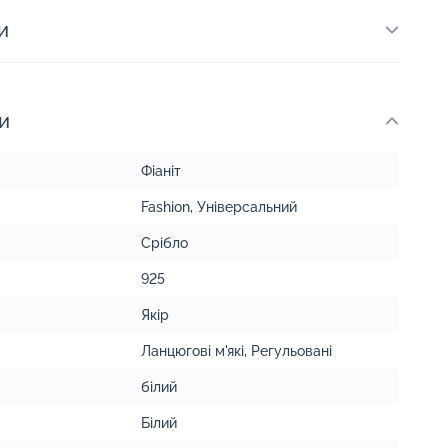
и
и
Фіаніт
Fashion
,
Універсальний
Срібло
925
Якір
Ланцюгові м'які
,
Регульовані
білий
Білий