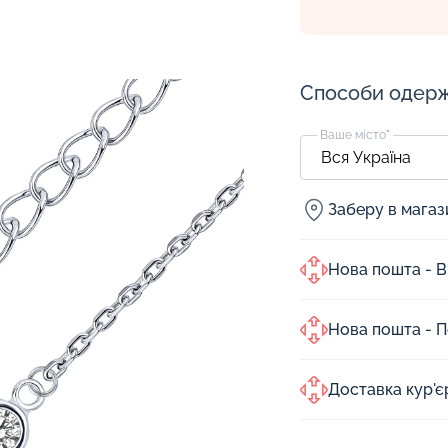
Способи одер
Ваше місто
*
Заберу в мага
Нова пошта - В
Нова пошта - 
Доставка кур'