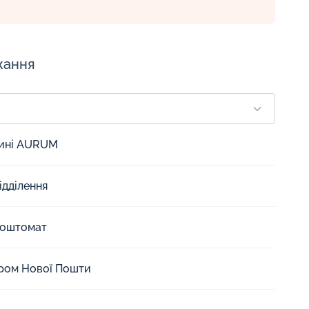
жання
зині AURUM
ідділення
Поштомат
єром Нової Пошти