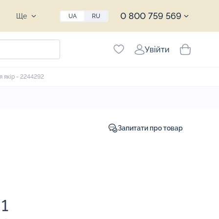
0 800 759 569
Ще
UA
RU
Увійти
 якір - 2244292
Запитати про товар
1