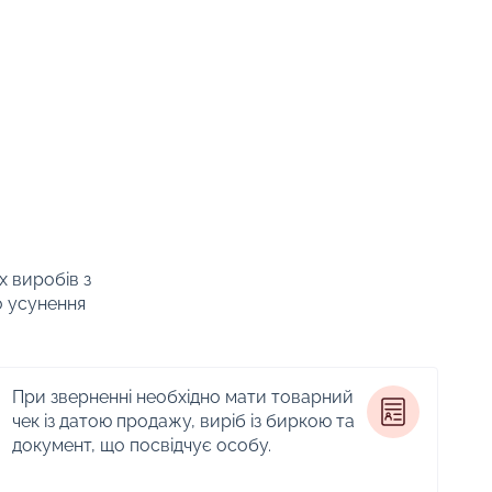
х виробів з
о усунення
При зверненні необхідно мати товарний
чек із датою продажу, виріб із биркою та
документ, що посвідчує особу.