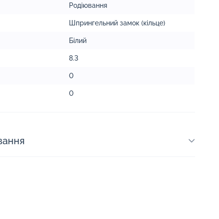
Родіювання
Шпрингельний замок (кільце)
Білий
8.3
0
0
вання