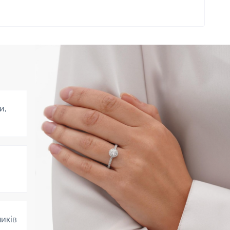
и,
ників