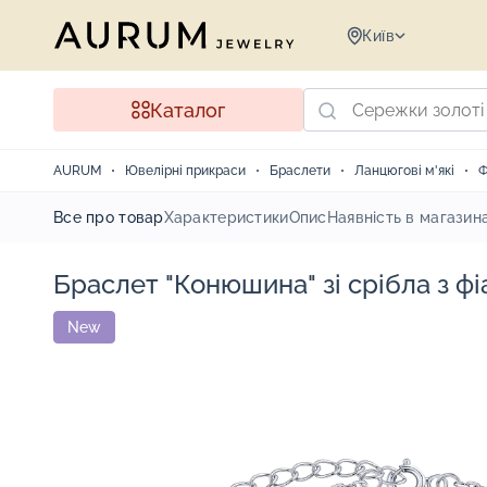
Київ
Каталог
AURUM
Ювелірні прикраси
Браслети
Ланцюгові м'які
Ф
Все про товар
Характеристики
Опис
Наявність в магазин
Браслет "Конюшина" зі срібла з фі
New