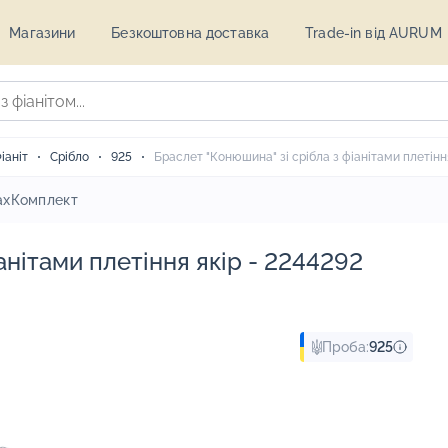
Магазини
Безкоштовна доставка
Trade-in від AURUM
іаніт
Срібло
925
Браслет "Конюшина" зі срібла з фіанітами плетіння
ах
Комплект
анітами плетіння якір - 2244292
Проба:
925