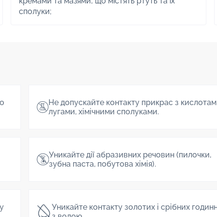
кремами та мазями, що містять ртуть та їх
сполуки;
о
Не допускайте контакту прикрас з кислотам
лугами, хімічними сполуками.
Уникайте дії абразивних речовин (пилочки,
зубна паста, побутова хімія).
 у
Уникайте контакту золотих і срібних годин
з водою.