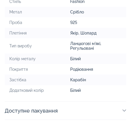
Стиль
Fashion
Метал
Срібло
Проба
925
Плетіння
Якір
,
Шопард
Ланцюгові м'які
,
Тип виробу
Регульовані
Колір металу
Білий
Покриття
Родіювання
Застібка
Карабін
Додатковий колір
Білий
Доступне пакування