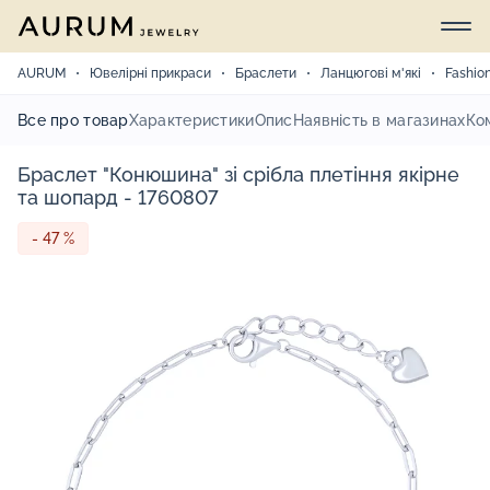
AURUM
Ювелірні прикраси
Браслети
Ланцюгові м'які
Fashio
Все про товар
Характеристики
Опис
Наявність в магазинах
Ко
Браслет "Конюшина" зі срібла плетіння якірне
та шопард - 1760807
- 47 %