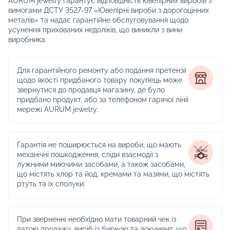
AURUM jewelry гарантує відповідність ювелірних виробів з
вимогами ДСТУ 3527-97 «Ювелірні вироби з дорогоцінних
металів» та надає гарантійне обслуговування щодо
усунення прихованих недоліків, що виникли з вини
виробника.
Для гарантійного ремонту або подання претензії
щодо якості придбаного товару покупець може
звернутися до продавця магазину, де було
придбано продукт, або за телефоном гарячої лінії
мережі AURUM jewelry.
Гарантія не поширюється на вироби, що мають
механічні пошкодження, сліди взаємодії з
лужними миючими засобами, а також засобами,
що містять хлор та йод, кремами та мазями, що містять
ртуть та їх сполуки;
При зверненні необхідно мати товарний чек із
датою продажу, виріб із биркою та документ, що