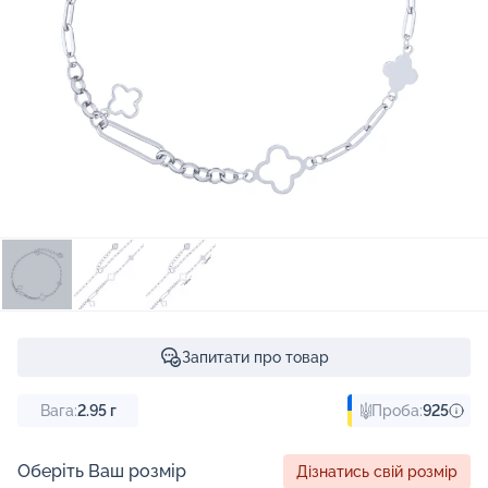
Запитати про товар
Вага:
2.95
г
Проба:
925
Оберіть Ваш розмір
Дізнатись свій розмір