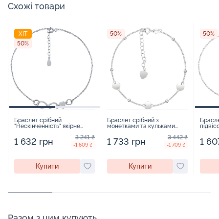
Схожі товари
ХІТ
50%
50%
50%
Браслет срібний
Браслет срібний з
Брасле
"Нескінченність" якірне
монетками та кульками
підвіс
плетіння - 962367
якірне плетіння - 1543511
154351
3 241 ₴
3 442 ₴
1 632 грн
1 733 грн
1 60
-1 609 ₴
-1 709 ₴
Купити
Купити
Разом з цим купують