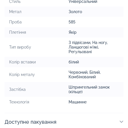
Стиль
Універсальний
Метал
Золото
Проба
585
Плетіння
Якір
З підвісами
,
На ногу
,
Тип виробу
Ланцюгові м'які
,
Регульовані
Колір вставки
білий
Червоний
,
Білий
,
Колір металу
Комбінований
Шпрингельний замок
Застібка
(кільце)
Технологія
Машинне
Доступне пакування