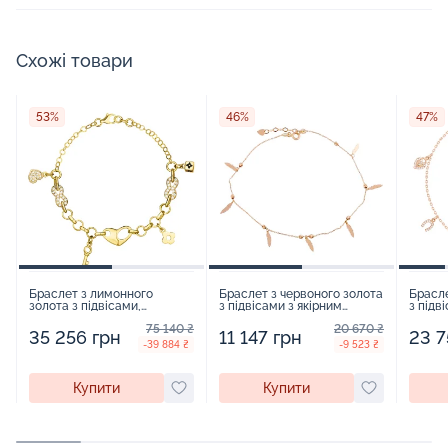
Схожі товари
53%
46%
47%
Браслет з лимонного
Браслет з червоного золота
Брасле
золота з підвісами,
з підвісами з якірним
з підв
фіанітами і емаллю
плетінням - 971818
плетін
75 140 ₴
20 670 ₴
плетіння шопард - 967259
35 256 грн
11 147 грн
23 7
-39 884 ₴
-9 523 ₴
Купити
Купити