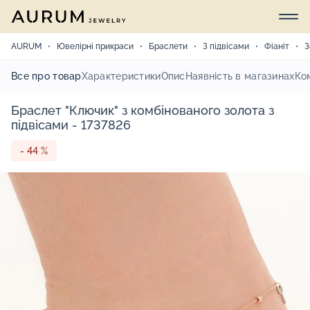
AURUM
Ювелірні прикраси
Браслети
З підвісами
Фіаніт
З
Все про товар
Характеристики
Опис
Наявність в магазинах
Ко
Браслет "Ключик" з комбінованого золота з
підвісами - 1737826
- 44 %