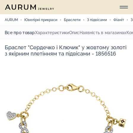
AURUM
Ювелірні прикраси
Браслети
З підвісами
Фіаніт
З
Все про товар
Характеристики
Опис
Наявність в магазинах
Ко
Браслет "Сердечко і Ключик" у жовтому золоті
з якірним плетінням та підвісами - 1856516