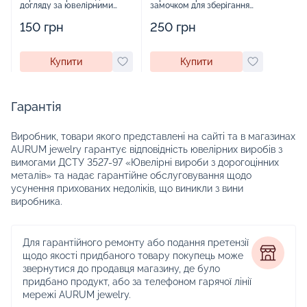
догляду за ювелірними
замочком для зберігання
виробами - 1879431
прикрас - 2252918
150 грн
250 грн
Купити
Купити
Гарантія
Виробник, товари якого представлені на сайті та в магазинах
AURUM jewelry гарантує відповідність ювелірних виробів з
вимогами ДСТУ 3527-97 «Ювелірні вироби з дорогоцінних
металів» та надає гарантійне обслуговування щодо
усунення прихованих недоліків, що виникли з вини
виробника.
Для гарантійного ремонту або подання претензії
щодо якості придбаного товару покупець може
звернутися до продавця магазину, де було
придбано продукт, або за телефоном гарячої лінії
мережі AURUM jewelry.