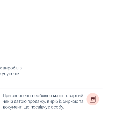
х виробів з
о усунення
При зверненні необхідно мати товарний
чек із датою продажу, виріб із биркою та
документ, що посвідчує особу.