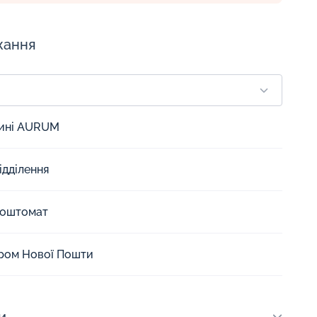
жання
зині AURUM
ідділення
Поштомат
єром Нової Пошти