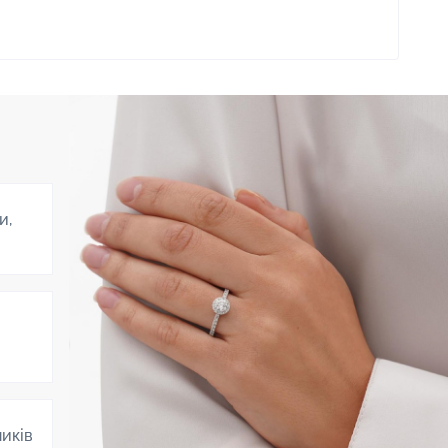
и,
ників