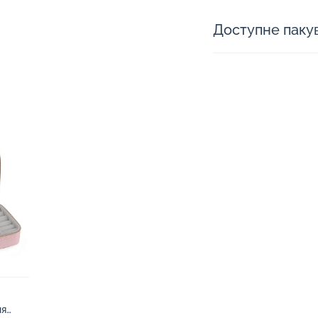
Доступне паку
ня