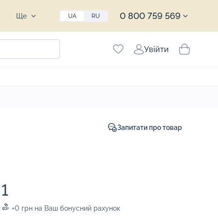
0 800 759 569
Ще
UA
RU
Увійти
Запитати про товар
1
+0 грн на Ваш бонусний рахунок