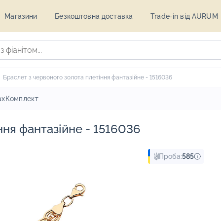
Магазини
Безкоштовна доставка
Trade-in від AURUM
Браслет з червоного золота плетіння фантазійне - 1516036
ах
Комплект
ння фантазійне - 1516036
Проба:
585