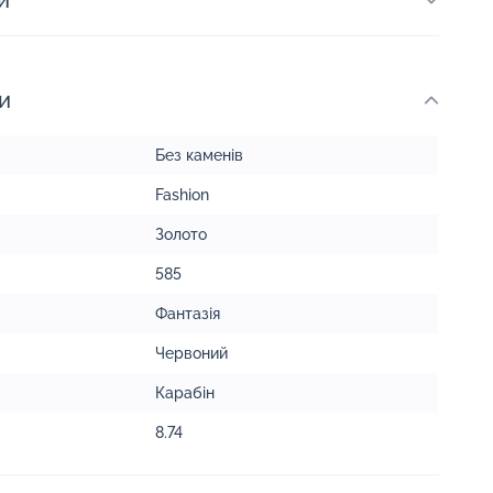
и
и
Без каменів
Fashion
Золото
585
Фантазія
Червоний
Карабін
8.74