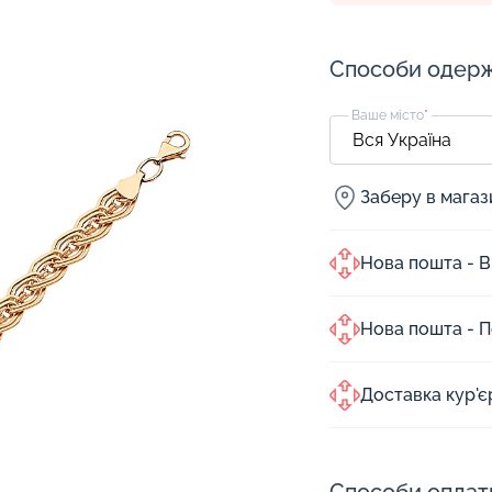
Способи одер
Ваше місто
*
Заберу в мага
Нова пошта - В
Нова пошта - 
Доставка кур'