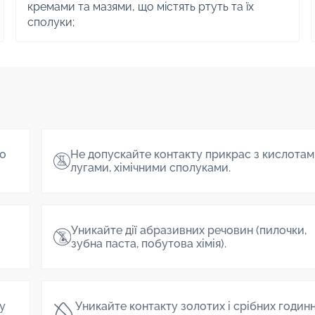
кремами та мазями, що містять ртуть та їх
сполуки;
о
Не допускайте контакту прикрас з кислотам
лугами, хімічними сполуками.
Уникайте дії абразивних речовин (пилочки,
зубна паста, побутова хімія).
 у
Уникайте контакту золотих і срібних годин