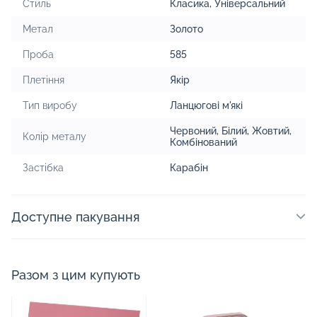
Стиль
Класика
,
Універсальний
Метал
Золото
Проба
585
Плетіння
Якір
Тип виробу
Ланцюгові м'які
Червоний
,
Білий
,
Жовтий
,
Колір металу
Комбінований
Застібка
Карабін
Доступне пакування
Разом з цим купують