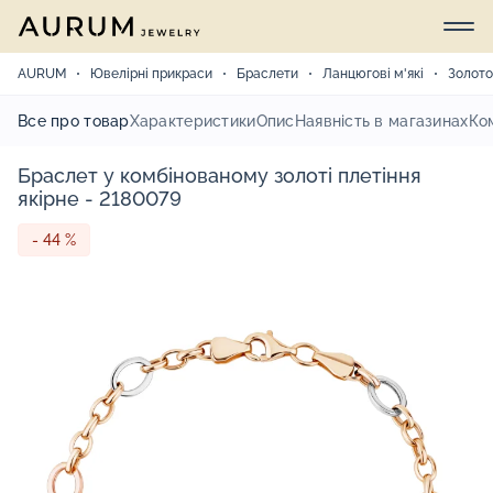
AURUM
Ювелірні прикраси
Браслети
Ланцюгові м'які
Золото
Все про товар
Характеристики
Опис
Наявність в магазинах
Ко
Браслет у комбінованому золоті плетіння
якірне - 2180079
- 44 %