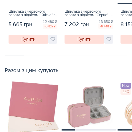
Шпилька з червоного
Шпилька з червоного
Шпиль
золота з підвісом "Квітка" з
золота з підвісом "Серце" -
золота
фіанітом - 963670
965938
фіаніт
12 480 ₴
13 650 ₴
5 665 грн
7 202 грн
8 15
-6 815 ₴
-6 448 ₴
Купити
Купити
Разом з цим купують
New
44%