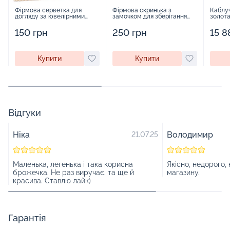
Фірмова серветка для
Фірмова скринька з
Каблуч
догляду за ювелірними
замочком для зберігання
золота
виробами - 1879431
прикрас - 2252918
150 грн
250 грн
15 8
Купити
Купити
Відгуки
Ніка
Володимир
21.07.25
Маленька, легенька і така корисна
Якісно, недорого,
брожечка. Не раз виручає. та ще й
магазину.
красива. Ставлю лайк)
Гарантія