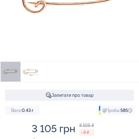
Запитати про товар
Вага:
0.43
г
Проба:
585
3 105 грн
3 105 ₴
- 0 ₴