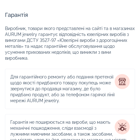
Гарантія
Виробник, товари якого представлені на сайті та в магазинах
AURUM jewelry гарантує відповідність ювелірних виробів з
вимогами ДСТУ 3527-97 «Ювелірні вироби з дорогоцінних
металів» та надає гарантійне обслуговування щодо
усунення прихованих недоліків, що виникли з вини
виробника.
Для гарантійного ремонту або подання претензії
щодо якості придбаного товару покупець може
звернутися до продавця магазину, де було
придбано продукт, або за телефоном гарячої лінії
мережі AURUM jewelry.
Гарантія не поширюється на вироби, що мають
механічні пошкодження, сліди взаємодії з
лужними миючими засобами, а також засобами,
що містять хлор та йод, кремами та мазями, що містять