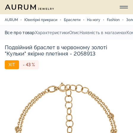
AURUM
Ювелірні прикраси
Браслети
На ногу
Fashion
Зол
Все про товар
Характеристики
Опис
Наявність в магазинах
Ко
Подвійний браслет в червоному золоті
"Кульки" якірне плетіння - 2058913
ХІТ
- 43 %