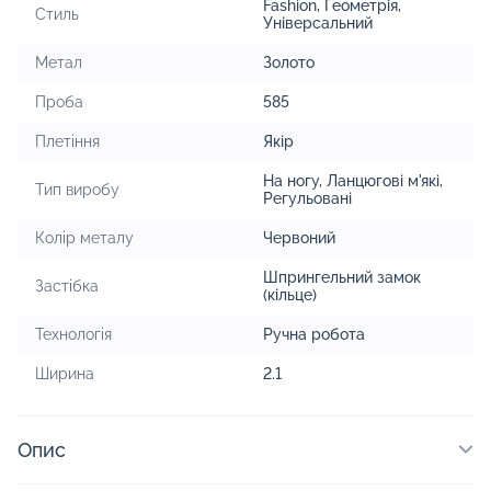
Fashion
,
Геометрія
,
Стиль
Універсальний
Метал
Золото
Проба
585
Плетіння
Якір
На ногу
,
Ланцюгові м'які
,
Тип виробу
Регульовані
Колір металу
Червоний
Шпрингельний замок
Застібка
(кільце)
Технологія
Ручна робота
Ширина
2.1
Опис