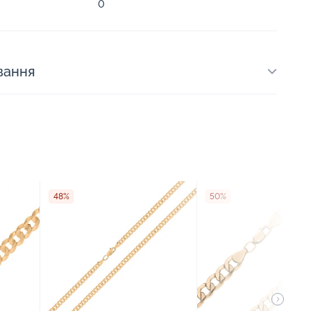
0
вання
48%
50%