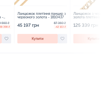
Ланцюжок плетіння панцир з
Ланцюжок з червоног
 -
червоного золота - 1810437
золота плетіння панци
1823119
9 560 ₴
87 360 ₴
2
45 197 грн
125 339 грн
38 398 ₴
-42 163 ₴
Купити
Купити