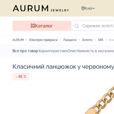
Київ
Каталог
AURUM
Ювелірні прикраси
Ланцюги
Золото
585
Кла
Все про товар
Характеристики
Опис
Наявність в магазин
Класичний ланцюжок у червоному з
- 45 %