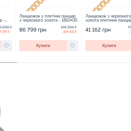
Ланцюжок у плетінні панцир
Ланцюжок з червоного
р -
з червоного золота - 1810435
золота плетіння панцир
1810436
6 500 ₴
191 230 ₴
7
86 799 грн
41 162 грн
7 176 ₴
-104 431 ₴
-
Купити
Купити