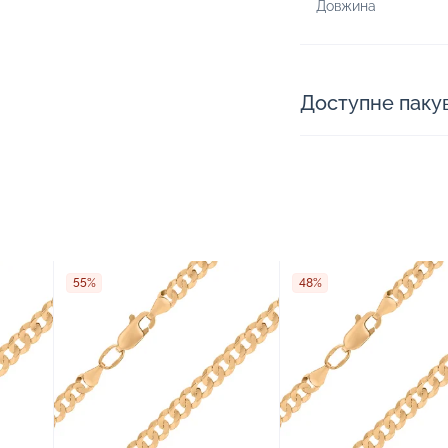
Довжина
Доступне паку
55%
48%