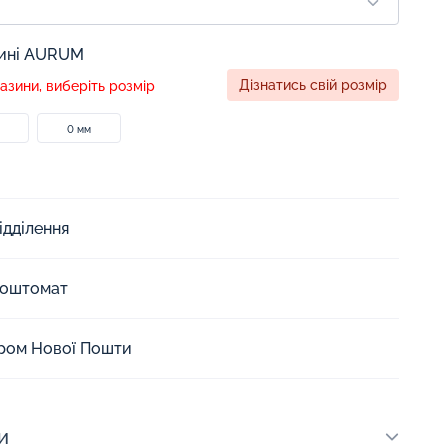
зині AURUM
Дізнатись свій розмір
зини, виберіть розмір
0 мм
ідділення
Поштомат
єром Нової Пошти
и