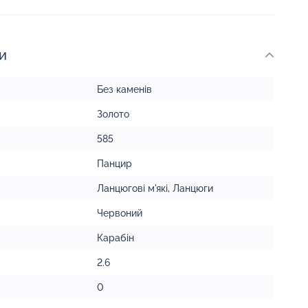
и
Без каменів
Золото
585
Панцир
Ланцюгові м'які
,
Ланцюги
Червоний
Карабін
2.6
0