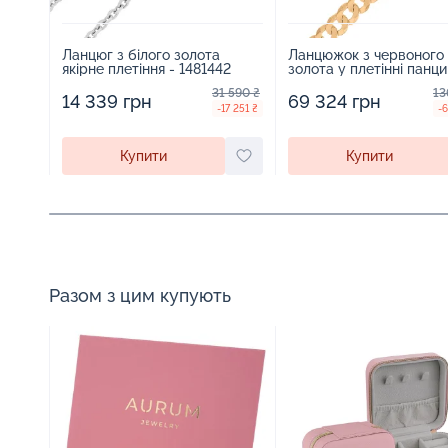
Ланцюг з білого золота
Ланцюжок з червоного
якірне плетіння - 1481442
золота у плетінні панци
1810434
31 590 ₴
13
14 339 грн
69 324 грн
-17 251 ₴
-6
Купити
Купити
Разом з цим купують