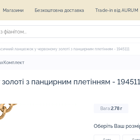
Магазини
Безкоштовна доставка
Trade-in від AURUM
сичний ланцюжок у червоному золоті з панцирним плетінням - 1945111
ах
Комплект
олоті з панцирним плетінням - 19451
Вага:
2.78
г
Оберіть Ваш розмі
0 мм
0 мм