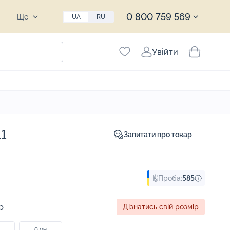
0 800 759 569
Ще
UA
RU
Увійти
11
Запитати про товар
Проба:
585
р
Дізнатись свій розмір
0 мм