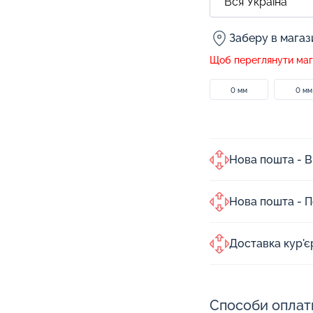
Заберу в мага
Щоб переглянути мага
0 мм
0 мм
Нова пошта - В
Нова пошта - 
Доставка кур'
Способи оплат