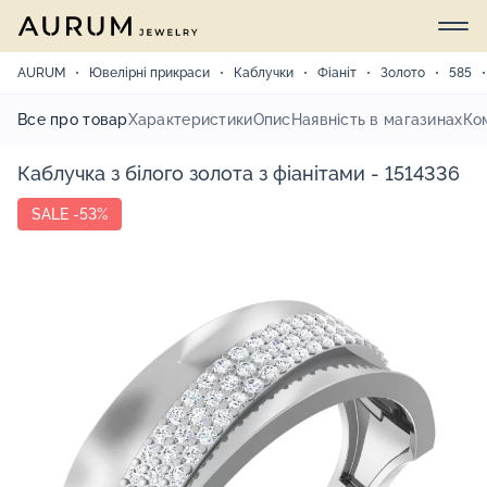
AURUM
Ювелірні прикраси
Каблучки
Фіаніт
Золото
585
Все про товар
Характеристики
Опис
Наявність в магазинах
Ко
Каблучка з білого золота з фіанітами - 1514336
SALE -53%