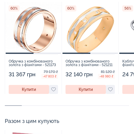
60%
60%
56%
Обручка з комбінованого
Обручка з комбінованого
Каблуч
золота з фіанітами - 521173
золота з фіанітами - 521211
фіаніт
53835
79 170 ₴
81 120 ₴
31 367 грн
32 140 грн
24 7
-47 803 ₴
-48 980 ₴
Купити
Купити
Разом з цим купують