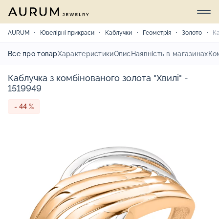
AURUM
Ювелірні прикраси
Каблучки
Геометрія
Золото
Ка
Все про товар
Характеристики
Опис
Наявність в магазинах
Ко
Каблучка з комбінованого золота "Хвилі" -
1519949
- 44 %