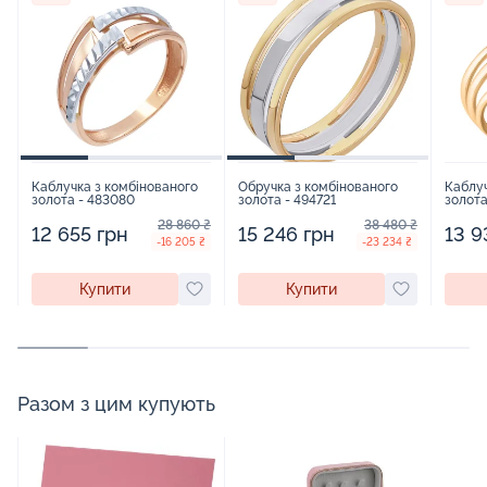
Каблучка з комбінованого
Обручка з комбінованого
Каблуч
золота - 483080
золота - 494721
золота
54722
28 860 ₴
38 480 ₴
12 655 грн
15 246 грн
13 9
-16 205 ₴
-23 234 ₴
Купити
Купити
Разом з цим купують