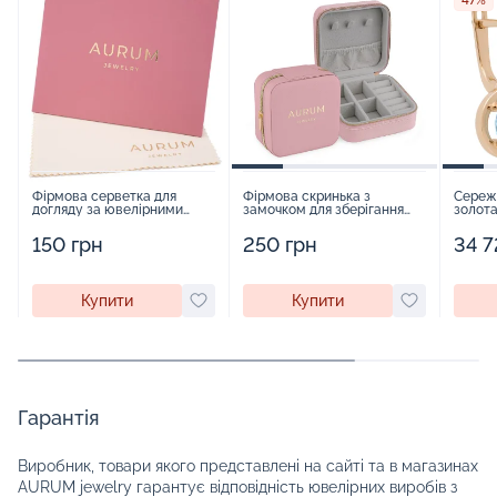
47%
Фірмова серветка для
Фірмова скринька з
Сереж
догляду за ювелірними
замочком для зберігання
золота
виробами - 1879431
прикрас - 2252918
150 грн
250 грн
34 7
Купити
Купити
Гарантія
Виробник, товари якого представлені на сайті та в магазинах
AURUM jewelry гарантує відповідність ювелірних виробів з