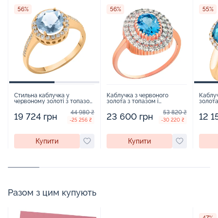
56%
56%
55%
Стильна каблучка у
Каблучка з червоного
Каблуч
червоному золоті з топазом
золота з топазом і
золота
та фіанітами - 538311
фіанітами - 964324
фіаніт
44 980 ₴
53 820 ₴
19 724 грн
23 600 грн
12 1
-25 256 ₴
-30 220 ₴
Купити
Купити
Разом з цим купують