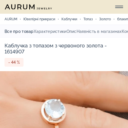
AURUM
Ювелірні прикраси
Каблучки
Топаз
Золото
блаки
Все про товар
Характеристики
Опис
Наявність в магазинах
Ко
Каблучка з топазом з червоного золота -
1614907
- 44 %