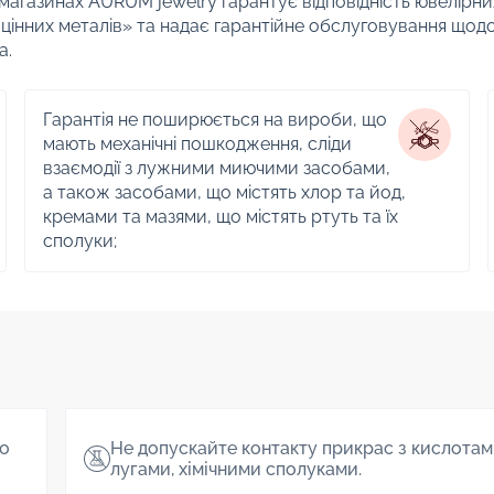
 магазинах AURUM jewelry гарантує відповідність ювелірни
цінних металів» та надає гарантійне обслуговування щод
а.
Гарантія не поширюється на вироби, що
мають механічні пошкодження, сліди
взаємодії з лужними миючими засобами,
а також засобами, що містять хлор та йод,
кремами та мазями, що містять ртуть та їх
сполуки;
о
Не допускайте контакту прикрас з кислотам
лугами, хімічними сполуками.