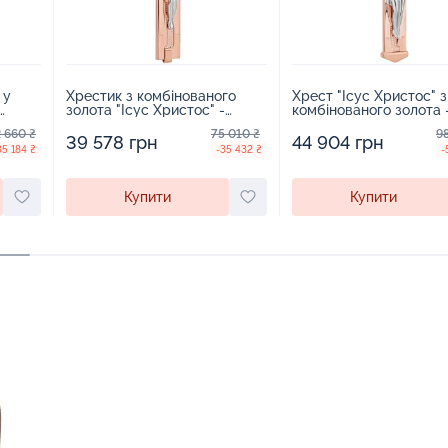
 у
Хрестик з комбінованого
Хрест "Ісус Христос" з
золота "Ісус Христос" -
комбінованого золота 
1942955
1942969
 660 ₴
75 010 ₴
9
39 578 грн
44 904 грн
35 184 ₴
-35 432 ₴
-
Купити
Купити