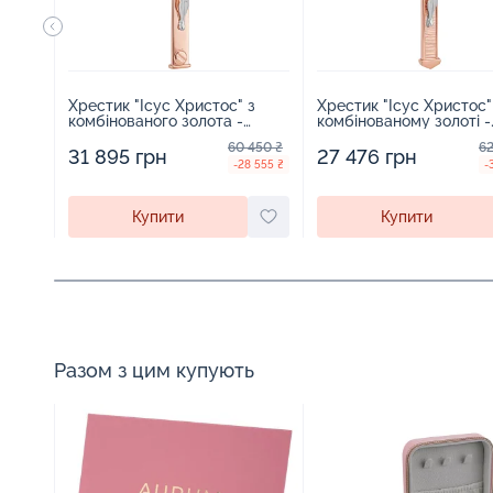
Хрестик "Ісус Христос" з
Хрестик "Ісус Христос"
комбінованого золота -
комбінованому золоті -
1924150
1942912
60 450 ₴
62
31 895 грн
27 476 грн
-28 555 ₴
-
Купити
Купити
Разом з цим купують