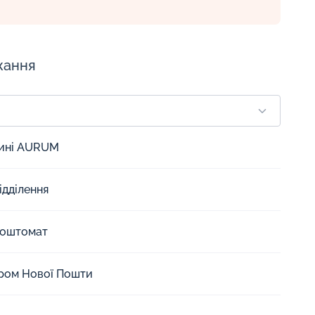
жання
зині AURUM
ідділення
Поштомат
єром Нової Пошти