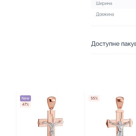
Ширина
Довжина
Доступне паку
New
55%
47%