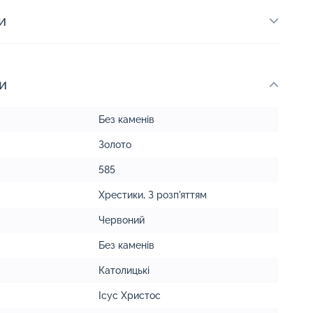
и
и
Без каменів
Золото
585
Хрестики
,
З розп'яттям
Червоний
Без каменів
Католицькі
Ісус Христос