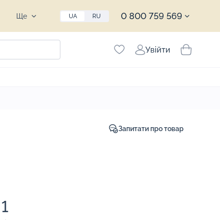
0 800 759 569
Ще
UA
RU
Увійти
Запитати про товар
1