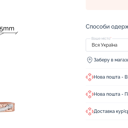
Способи одер
Ваше місто
*
Заберу в мага
Нова пошта - В
Нова пошта - 
Доставка кур'