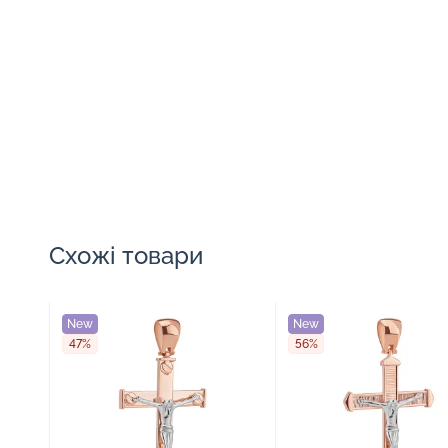
Схожі товари
New
New
47%
56%