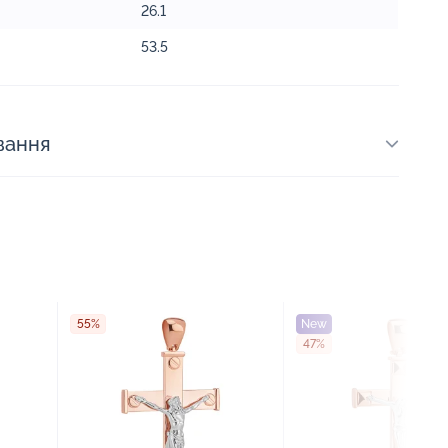
26.1
53.5
вання
55%
New
47%