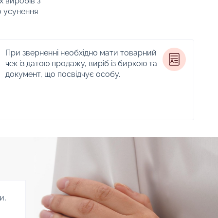
х виробів з
о усунення
При зверненні необхідно мати товарний
чек із датою продажу, виріб із биркою та
документ, що посвідчує особу.
и,