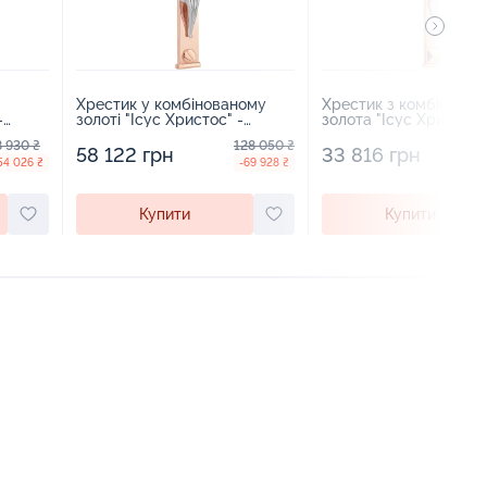
Хрестик у комбінованому
Хрестик з комбінован
-
золоті "Ісус Христос" -
золота "Ісус Христос"
1942973
1943046
8 930 ₴
128 050 ₴
6
58 122 грн
33 816 грн
54 026 ₴
-69 928 ₴
Купити
Купити