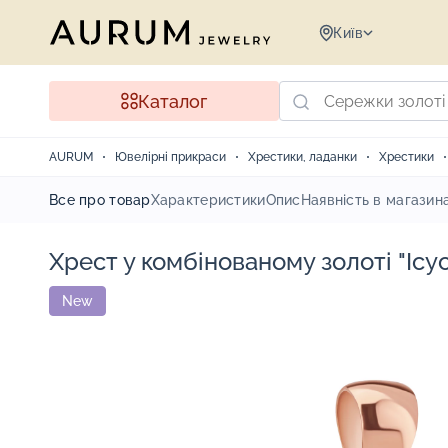
Київ
Каталог
AURUM
Ювелірні прикраси
Хрестики, ладанки
Хрестики
Все про товар
Характеристики
Опис
Наявність в магазин
Хрест у комбінованому золоті "Ісу
New