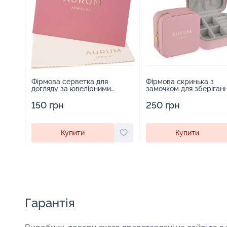
Фірмова серветка для
Фірмова скринька з
догляду за ювелірними
замочком для зберіган
виробами - 1879431
прикрас - 2252918
150 грн
250 грн
Купити
Купити
Гарантія