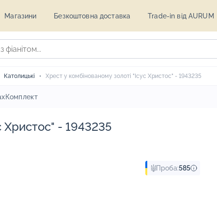
Магазини
Безкоштовна доставка
Trade-in від AURUM
Католицькі
Хрест у комбінованому золоті "Ісус Христос" - 1943235
ах
Комплект
с Христос" - 1943235
Проба:
585