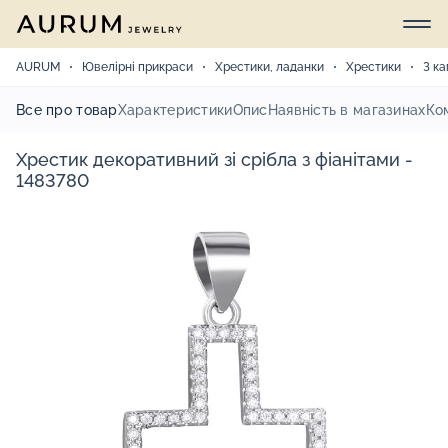
AURUM
Ювелірні прикраси
Хрестики, ладанки
Хрестики
З к
Все про товар
Характеристики
Опис
Наявність в магазинах
Ко
Хрестик декоративний зі срібла з фіанітами -
1483780