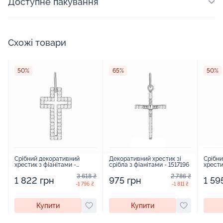
Доступне пакування
Схожі товари
50%
65%
50%
Срібний декоративний
Декоративний хрестик зі
Срібн
хрестик з фіанітами -
срібла з фіанітами - 1517196
хрести
1517195
151719
3 618 ₴
2 786 ₴
1 822 грн
975 грн
1 59
-1 796 ₴
-1 811 ₴
Купити
Купити