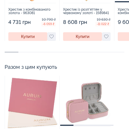
Хрестик з комбінованого
Хрестик із розп'яттям у
Хрести
золота - 963081
червоному золоті - 1589841
комбін
16160
10 790 ₴
19 630 ₴
4 731 грн
8 608 грн
9 60
-6 059 ₴
-11 022 ₴
Купити
Купити
Разом з цим купують