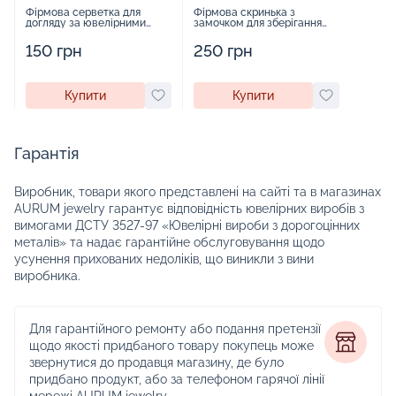
Фірмова серветка для
Фірмова скринька з
догляду за ювелірними
замочком для зберігання
виробами - 1879431
прикрас - 2252918
150 грн
250 грн
Купити
Купити
Гарантія
Виробник, товари якого представлені на сайті та в магазинах
AURUM jewelry гарантує відповідність ювелірних виробів з
вимогами ДСТУ 3527-97 «Ювелірні вироби з дорогоцінних
металів» та надає гарантійне обслуговування щодо
усунення прихованих недоліків, що виникли з вини
виробника.
Для гарантійного ремонту або подання претензії
щодо якості придбаного товару покупець може
звернутися до продавця магазину, де було
придбано продукт, або за телефоном гарячої лінії
мережі AURUM jewelry.