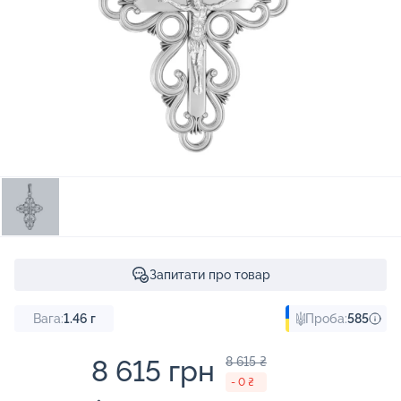
Запитати про товар
Вага:
1.46
г
Проба:
585
8 615 грн
8 615 ₴
- 0 ₴