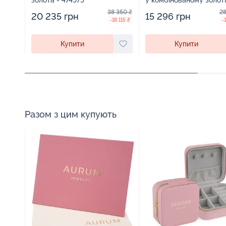
золота - 474575
у комбінованому золоті
796646
38 350 ₴
28
20 235 грн
15 296 грн
-18 115 ₴
-
Купити
Купити
Разом з цим купують