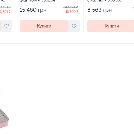
 -
фіанітом - 959264
емаллю - 960387
 990 ₴
34 060 ₴
15 460 грн
8 563 грн
13 694 ₴
-18 600 ₴
Купити
Купити