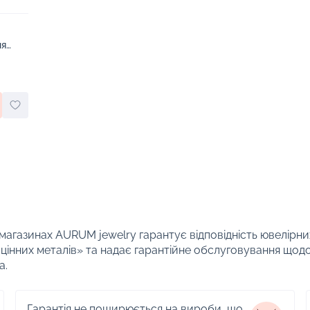
ня
 магазинах AURUM jewelry гарантує відповідність ювелірни
цінних металів» та надає гарантійне обслуговування щод
а.
Гарантія не поширюється на вироби, що