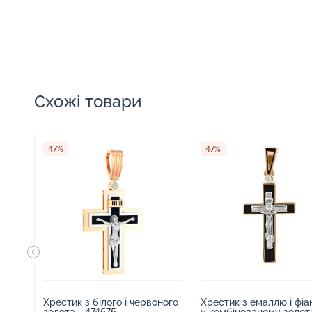
Схожі товари
47%
47%
Хрестик з білого і червоного
Хрестик з емаллю і фіа