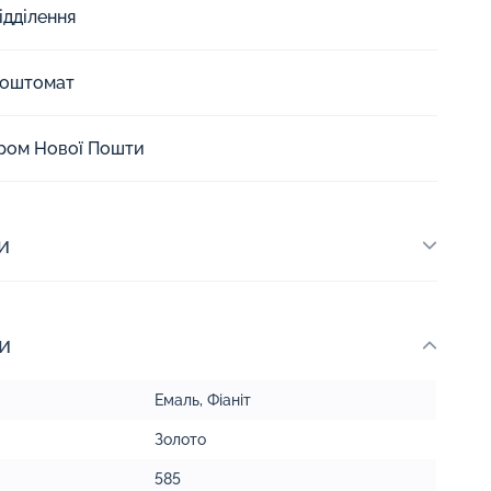
ідділення
Поштомат
єром Нової Пошти
и
и
Емаль
,
Фіаніт
Золото
585