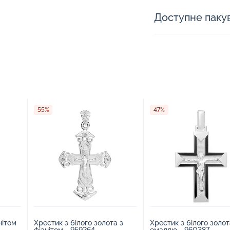
Доступне паку
55%
47%
нітом
Хрестик з білого золота з
Хрестик з білого золот