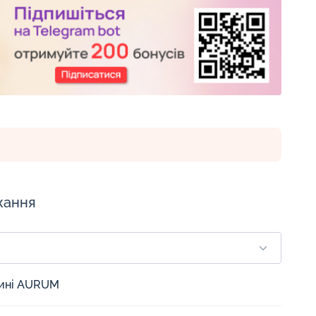
жання
зині AURUM