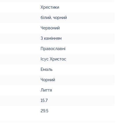
Хрестики
білий
,
чорний
Червоний
З камінням
Православні
Ісус Христос
Емаль
Чорний
Лиття
15.7
29.5