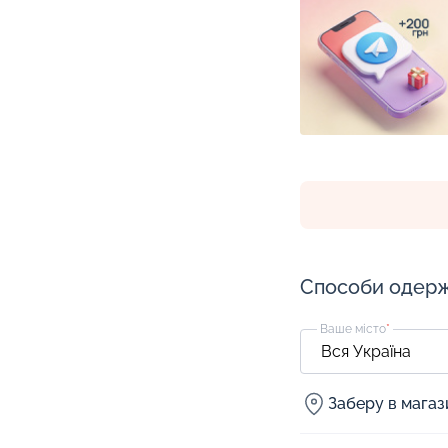
Способи одер
Ваше місто
*
Заберу в мага