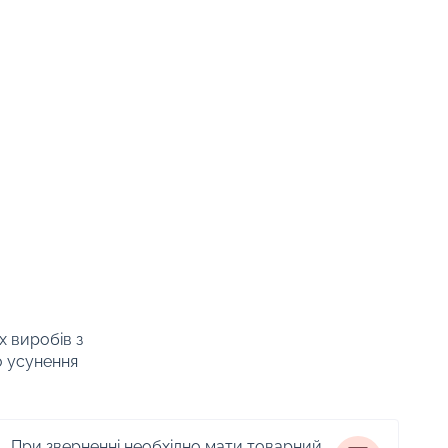
х виробів з
о усунення
При зверненні необхідно мати товарний