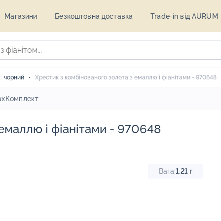
Магазини
Безкоштовна доставка
Trade-in від AURUM
чорний
Хрестик з комбінованого золота з емаллю і фіанітами - 970648
ах
Комплект
емаллю і фіанітами - 970648
Вага:
1.21
г