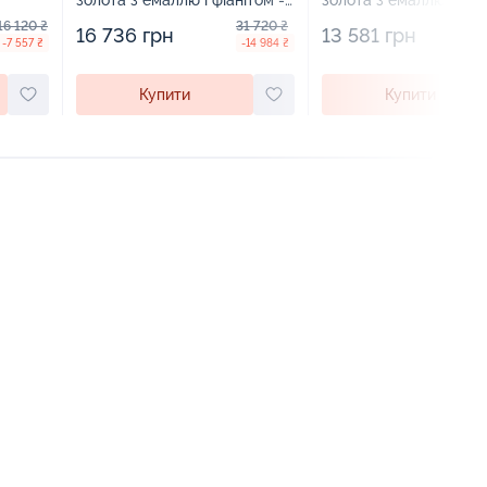
золота з емаллю і фіанітом -
золота з емаллю і фіан
960395
964189
16 120 ₴
31 720 ₴
16 736 грн
13 581 грн
-7 557 ₴
-14 984 ₴
Купити
Купити