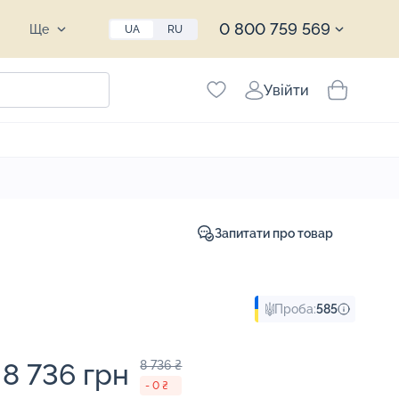
0 800 759 569
Ще
UA
RU
Увійти
Запитати про товар
Проба:
585
8 736 грн
8 736 ₴
- 0 ₴