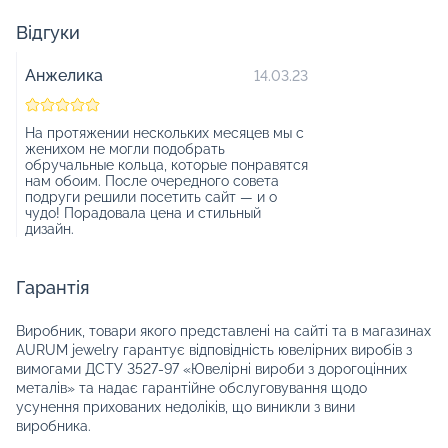
Відгуки
Анжелика
14.03.23
На протяжении нескольких месяцев мы с
женихом не могли подобрать
обручальные кольца, которые понравятся
нам обоим. После очередного совета
подруги решили посетить сайт — и о
чудо! Порадовала цена и стильный
дизайн.
Гарантія
Виробник, товари якого представлені на сайті та в магазинах
AURUM jewelry гарантує відповідність ювелірних виробів з
вимогами ДСТУ 3527-97 «Ювелірні вироби з дорогоцінних
металів» та надає гарантійне обслуговування щодо
усунення прихованих недоліків, що виникли з вини
виробника.