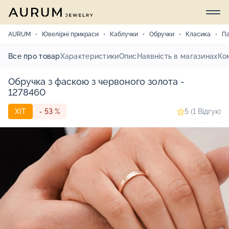
AURUM
Ювелірні прикраси
Каблучки
Обручки
Класика
Па
Все про товар
Характеристики
Опис
Наявність в магазинах
Ко
Обручка з фаскою з червоного золота -
1278460
ХІТ
- 53 %
5 (1 Відгук)