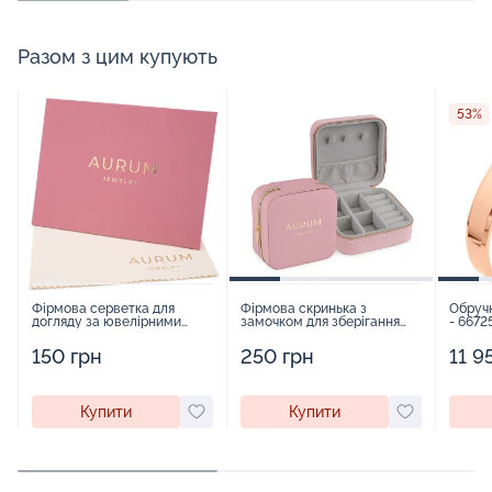
Разом з цим купують
53%
Фірмова серветка для
Фірмова скринька з
Обруч
догляду за ювелірними
замочком для зберігання
- 6672
виробами - 1879431
прикрас - 2252918
150 грн
250 грн
11 9
Купити
Купити