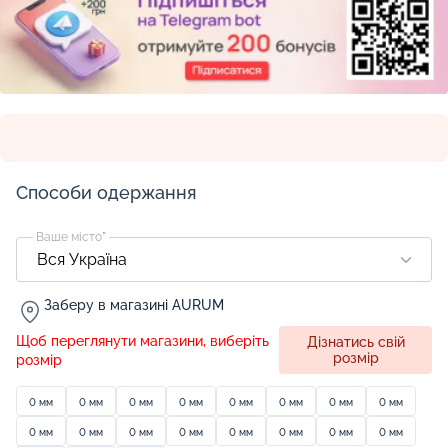
Способи одержання
Ваше місто
*
Заберу в магазині AURUM
Щоб переглянути магазини, виберіть
Дізнатись свій
розмір
розмір
0 мм
0 мм
0 мм
0 мм
0 мм
0 мм
0 мм
0 мм
0 мм
0 мм
0 мм
0 мм
0 мм
0 мм
0 мм
0 мм