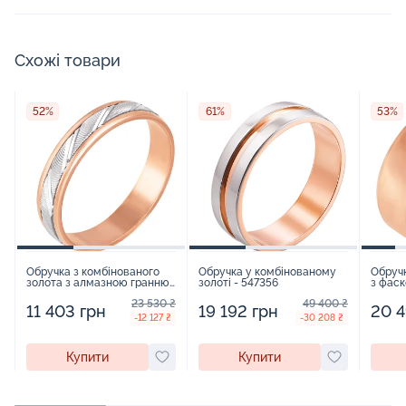
Схожі товари
52%
61%
53%
Обручка з комбінованого
Обручка у комбінованому
Обручк
золота з алмазною гранню
золоті - 547356
з фаск
- 521125
23 530 ₴
49 400 ₴
11 403 грн
19 192 грн
20 4
-12 127 ₴
-30 208 ₴
Купити
Купити