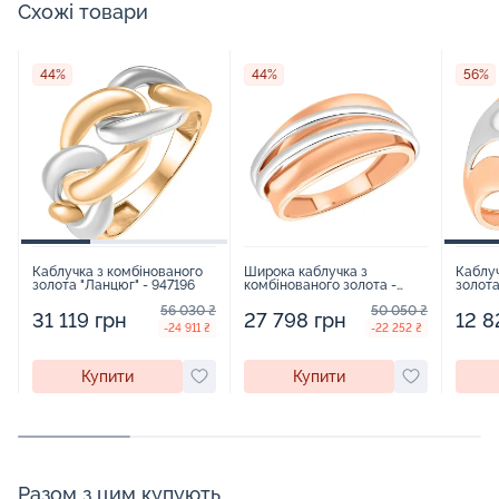
Схожі товари
44%
44%
56%
Каблучка з комбінованого
Широка каблучка з
Каблуч
золота "Ланцюг" - 947196
комбінованого золота -
золота
959698
56 030 ₴
50 050 ₴
31 119 грн
27 798 грн
12 8
-24 911 ₴
-22 252 ₴
Купити
Купити
Разом з цим купують