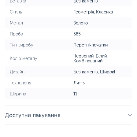
Вставка
Без каменів
Стиль
Геометрія
,
Класика
Метал
Золото
Проба
585
Тип виробу
Перстні-печатки
Червоний
,
Білий
,
Колір металу
Комбінований
Дизайн
Без каменів
,
Широкі
Технологія
Лиття
Ширина
11
Доступне пакування