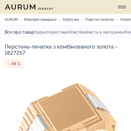
AURUM
Ювелірні прикраси
Каблучки
Перстні-печатки
Геоме
Все про товар
Характеристики
Опис
Наявність в магазинах
Ко
Перстень-печатка з комбінованого золота -
1827257
- 44 %