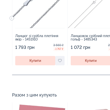
Ланцюг зі срібла плетіння
Ланцюжок срібний плет
якір - 1451910
гольф - 1485343
3 560 ₴
2
1 793 грн
1 072 грн
-1 767 ₴
Купити
Купити
Разом з цим купують