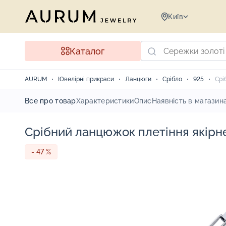
Київ
Каталог
AURUM
Ювелірні прикраси
Ланцюги
Срібло
925
Срі
Все про товар
Характеристики
Опис
Наявність в магазин
Срібний ланцюжок плетіння якірн
- 47 %