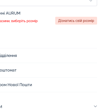
зині AURUM
Дізнатись свій розмір
зини, виберіть розмір
ідділення
Поштомат
єром Нової Пошти
и