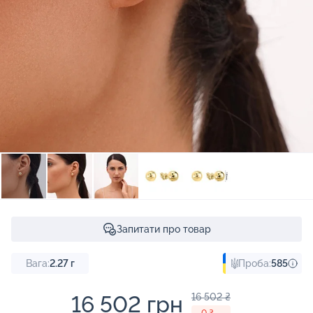
Запитати про товар
Вага:
2.27
г
Проба:
585
16 502 грн
16 502 ₴
- 0 ₴