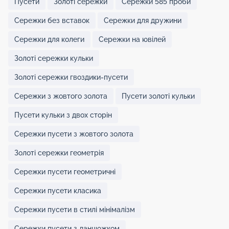
Пусети
Золоті сережки
Сережки 585 проби
Сережки без вставок
Сережки для дружини
Сережки для колеги
Сережки на ювілей
Золоті сережки кульки
Золоті сережки гвоздики-пусети
Сережки з жовтого золота
Пусети золоті кульки
Пусети кульки з двох сторін
Сережки пусети з жовтого золота
Золоті сережки геометрія
Сережки пусети геометричні
Сережки пусети класика
Сережки пусети в стилі мінімалізм
Сережки пусети з ланцюжком