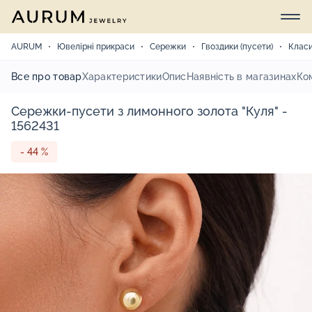
AURUM
Ювелірні прикраси
Сережки
Гвоздики (пусети)
Клас
Все про товар
Характеристики
Опис
Наявність в магазинах
Ко
Сережки-пусети з лимонного золота "Куля" -
1562431
- 44 %