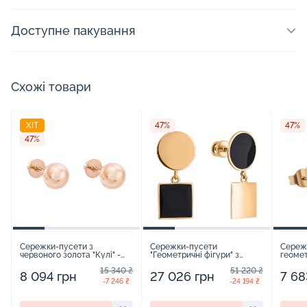
Доступне пакування
Схожі товари
ХІТ
47%
47%
47%
Сережки-пусети з
Сережки-пусети
Сереж
червоного золота "Кулі" -
"Геометричні фігури" з
геомет
1453895
червоного золота з емаллю
червон
15 340 ₴
51 220 ₴
та підвісом - 1614827
8 094 грн
27 026 грн
7 68
-7 246 ₴
-24 194 ₴