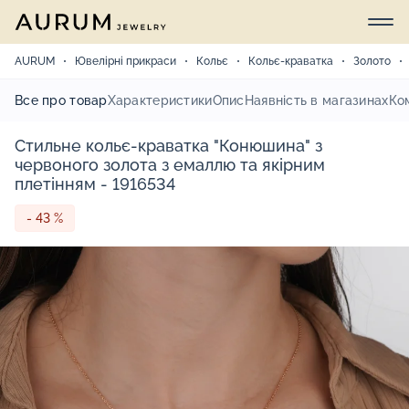
AURUM
Ювелірні прикраси
Кольє
Кольє-краватка
Золото
Все про товар
Характеристики
Опис
Наявність в магазинах
Ко
Стильне кольє-краватка "Конюшина" з
червоного золота з емаллю та якірним
плетінням - 1916534
- 43 %