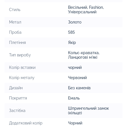
Весільний
,
Fashion
,
Стиль
Універсальний
Метал
Золото
Проба
585
Плетіння
Якір
Кольє-краватка
,
Тип виробу
Ланцюгові м'які
Колір вставки
чорний
Колір металу
Червоний
Дизайн
Без каменів
Покриття
Емаль
Шпрингельний замок
Застібка
(кільце)
Додатковий колір
Чорний