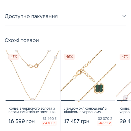
Доступне пакування
Схожі товари
47%
46%
47%
Кольє з червоного золота з
Ланцюжок "Конюшина" з
Кольє 
перлинами якірне плетіння -
підвісом в червоному
червон
960542
золоті та емаллю плетіння
якірно
31 460 ₴
32 370 ₴
якір - 1590789
16 599 грн
17 457 грн
29 4
-14 861 ₴
-14 913 ₴