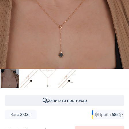
Запитати про товар
Вага:
2.03
г
Проба:
585