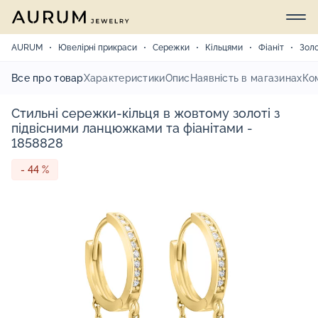
AURUM
Ювелірні прикраси
Сережки
Кільцями
Фіаніт
Зол
Все про товар
Характеристики
Опис
Наявність в магазинах
Ко
Стильні сережки-кільця в жовтому золоті з
підвісними ланцюжками та фіанітами -
1858828
- 44 %