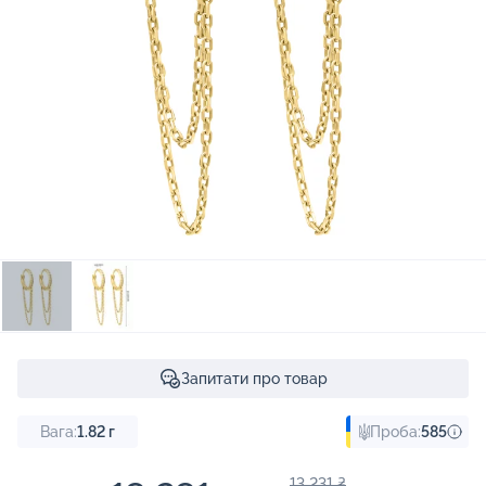
Запитати про товар
Вага:
1.82
г
Проба:
585
13 231 ₴