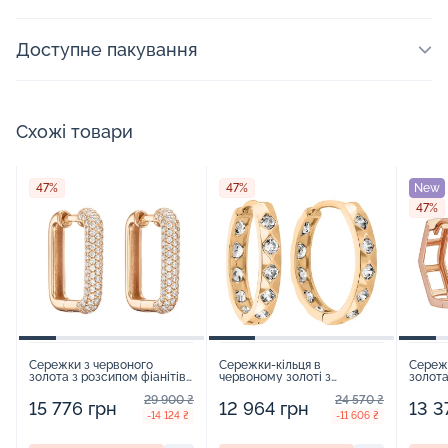
Доступне пакування
Схожі товари
47%
47%
New
47%
Сережки з червоного
Сережки-кільця в
Сережк
золота з розсипом фіанітів -
червоному золоті з
золота
1545233
доріжкою фіанітів - 1559275
16899
29 900 ₴
24 570 ₴
15 776 грн
12 964 грн
13 3
-14 124 ₴
-11 606 ₴