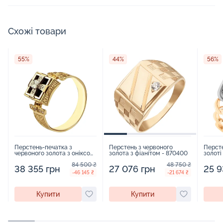
Схожі товари
55%
44%
56%
Перстень-печатка з
Перстень з червоного
Перст
червоного золота з оніксом
золота з фіанітом - 870400
золоті
і фіанітами - 414146
90751
84 500 ₴
48 750 ₴
38 355 грн
27 076 грн
25 9
-46 145 ₴
-21 674 ₴
Купити
Купити