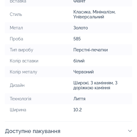
Вставка
Фіаніт
Класика
,
Мінімалізм
,
Стиль
Універсальний
Метал
Золото
Проба
585
Тип виробу
Перстні-печатки
Колір вставки
білий
Колір металу
Червоний
Широкі
,
З камінням
,
З
Дизайн
доріжкою каміння
Технологія
Лиття
Ширина
10.2
Доступне пакування