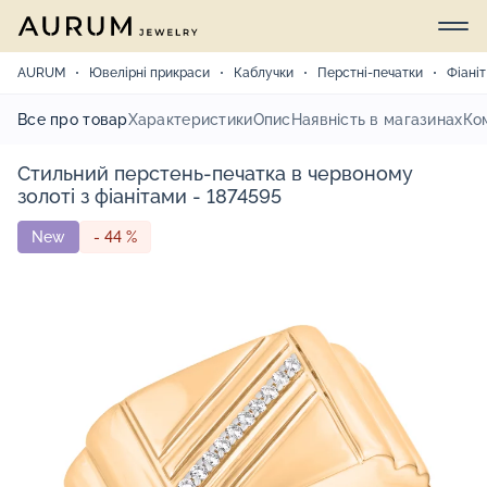
AURUM
Ювелірні прикраси
Каблучки
Перстні-печатки
Фіаніт
Все про товар
Характеристики
Опис
Наявність в магазинах
Ко
Стильний перстень-печатка в червоному
золоті з фіанітами - 1874595
New
- 44 %