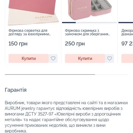
Фірмова серветка для
Фірмова скринька з
Декора
догляду за ювелірними
замочком для зберігання
діаман
виробами - 1879431
прикрас - 2252918
150 грн
250 грн
97 2
Купити
Купити
Гарантія
Виробник, товари якого представлені на сайті та в магазинах
AURUM jewelry гарантує відповідність ювелірних виробів з
вимогами ДСТУ 3527-97 «Ювелірні вироби з дорогоцінних
металів» та надає гарантійне обслуговування щодо
усунення прихованих недоліків, що виникли з вини
виробника.