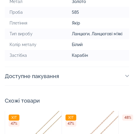
Метал
Золото
Проба
585
Плетіння
Якір
Тип виробу
Ланцюги
,
Ланцюгові м'які
Колір металу
Білий
Застібка
Карабін
Доступне пакування
Схожі товари
ХІТ
ХІТ
48%
47%
47%