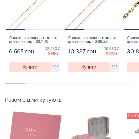
Ланцюг з червоного золота
Ланцюг з червоного золота
Ланцюг
плетіння якір - 637440
плетіння якір - 648622
плетін
12 480 ₴
19 630 ₴
6 565 грн
10 327 грн
30 8
-5 915 ₴
-9 303 ₴
Купити
Купити
Разом з цим купують
SALE 