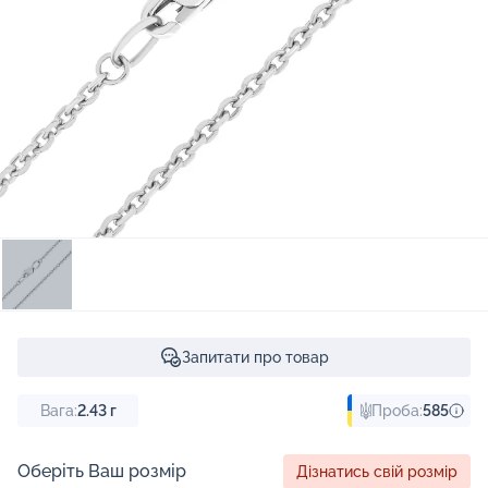
Запитати про товар
Вага:
2.43
г
Проба:
585
Оберіть Ваш розмір
Дізнатись свій розмір