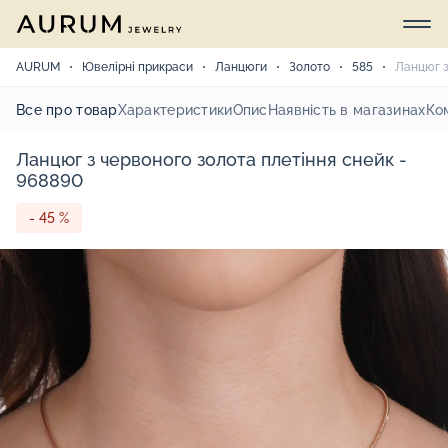
AURUM
Ювелірні прикраси
Ланцюги
Золото
585
Ланцюг з
Все про товар
Характеристики
Опис
Наявність в магазинах
Ко
Ланцюг з червоного золота плетіння снейк -
968890
- 45 %