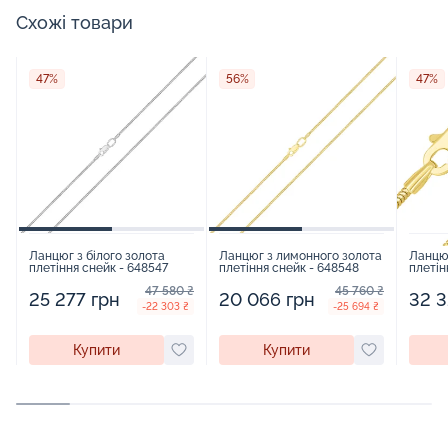
Схожі товари
47%
56%
47%
Ланцюг з білого золота
Ланцюг з лимонного золота
Ланцю
плетіння снейк - 648547
плетіння снейк - 648548
плетін
47 580 ₴
45 760 ₴
25 277 грн
20 066 грн
32 3
-22 303 ₴
-25 694 ₴
Купити
Купити