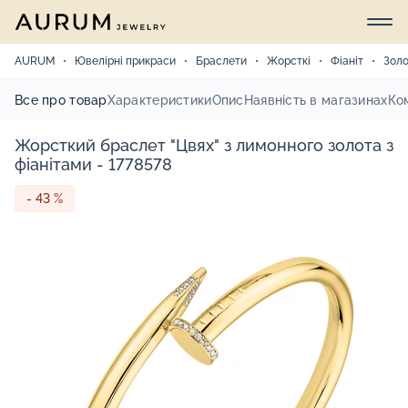
AURUM
Ювелірні прикраси
Браслети
Жорсткі
Фіаніт
Зол
Все про товар
Характеристики
Опис
Наявність в магазинах
Ко
Жорсткий браслет "Цвях" з лимонного золота з
фіанітами - 1778578
- 43 %