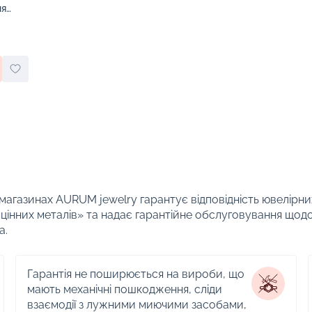
ня
 магазинах AURUM jewelry гарантує відповідність ювелірни
цінних металів» та надає гарантійне обслуговування щод
а.
Гарантія не поширюється на вироби, що
мають механічні пошкодження, сліди
взаємодії з лужними миючими засобами,