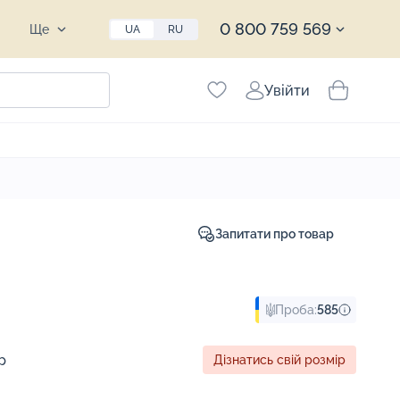
0 800 759 569
Ще
UA
RU
Увійти
Запитати про товар
Проба:
585
р
Дізнатись свій розмір