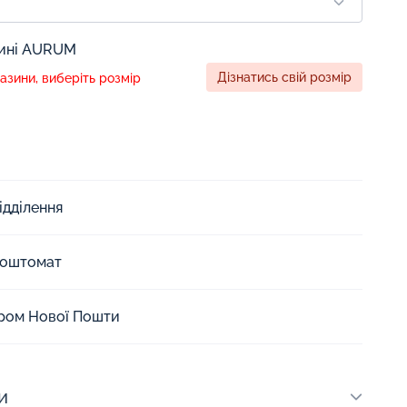
зині AURUM
Дізнатись свій розмір
зини, виберіть розмір
ідділення
Поштомат
єром Нової Пошти
и