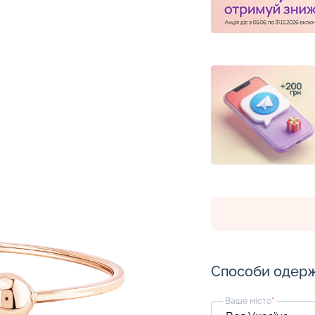
Способи одер
Ваше місто
*