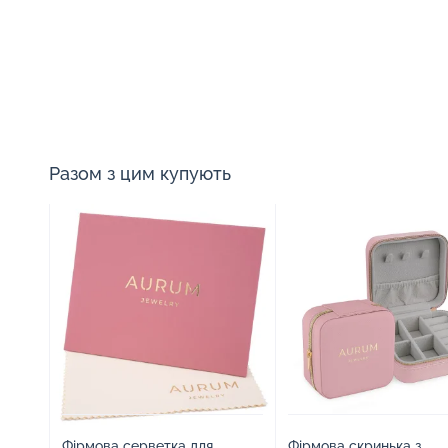
Разом з цим купують
Фірмова серветка для
Фірмова скринька з