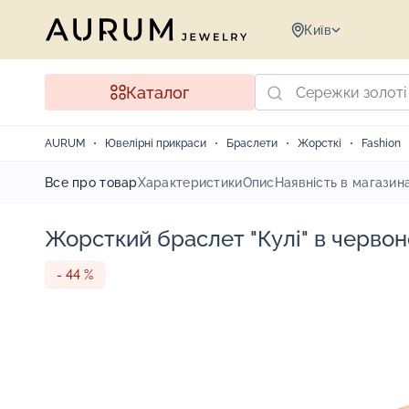
Київ
Каталог
AURUM
Ювелірні прикраси
Браслети
Жорсткі
Fashion
Все про товар
Характеристики
Опис
Наявність в магазин
Жорсткий браслет "Кулі" в червон
- 44 %