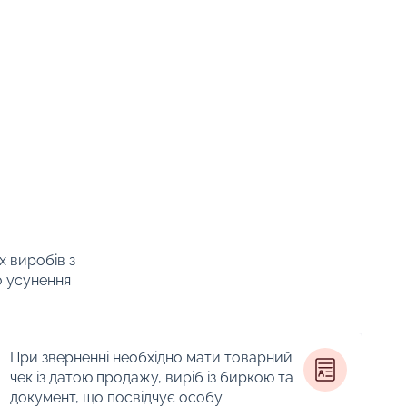
х виробів з
о усунення
При зверненні необхідно мати товарний
чек із датою продажу, виріб із биркою та
документ, що посвідчує особу.