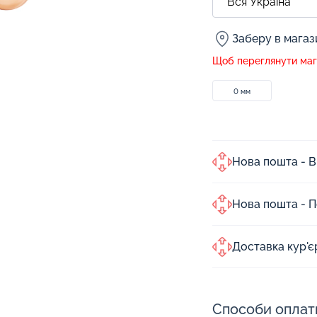
Заберу в мага
Щоб переглянути мага
0 мм
Нова пошта - В
Нова пошта - 
Доставка кур'
Способи оплат