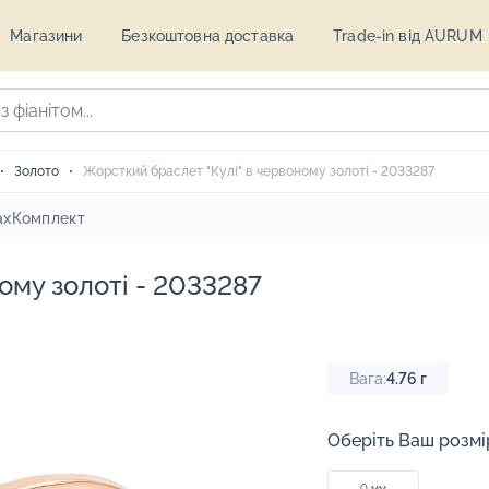
Магазини
Безкоштовна доставка
Trade-in від AURUM
Золото
Жорсткий браслет "Кулі" в червоному золоті - 2033287
ах
Комплект
ому золоті - 2033287
Вага:
4.76
г
Оберіть Ваш розмі
0 мм