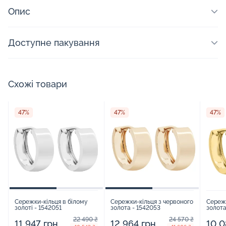
Опис
Доступне пакування
Схожі товари
47%
47%
47%
Сережки-кільця в білому
Сережки-кільця з червоного
Сережк
золоті - 1542051
золота - 1542053
золота
22 490 ₴
24 570 ₴
11 947 грн
12 964 грн
10 0