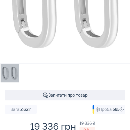
Запитати про товар
Вага:
2.62
г
Проба:
585
19 336 грн
19 336 ₴
- 0 ₴