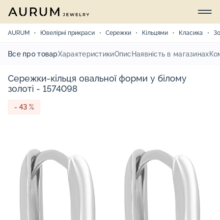
AURUM
Ювелірні прикраси
Сережки
Кільцями
Класика
З
Все про товар
Характеристики
Опис
Наявність в магазинах
Ко
Сережки-кільця овальної форми у білому
золоті - 1574098
- 43 %