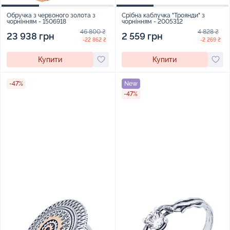
Обручка з червоного золота з
Срібна каблучка "Троянди" з
чорнінням - 1506918
чорнінням - 2005312
46 800 ₴
4 828 ₴
23 938 грн
2 559 грн
-22 862 ₴
-2 269 ₴
Купити
Купити
-47%
New
-47%