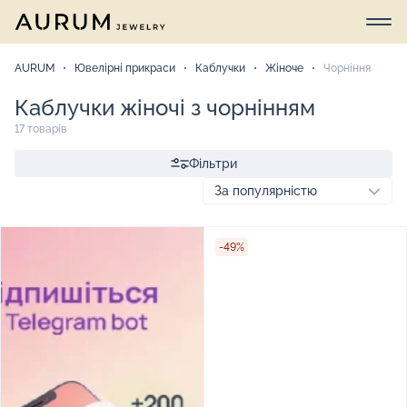
AURUM
Ювелірні прикраси
Каблучки
Жіноче
Чорніння
Каблучки жіночі з чорнінням
17 товарів
Фільтри
-49%