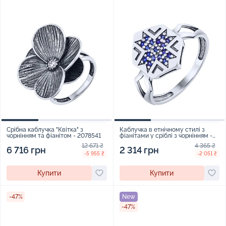
Срібна каблучка "Квітка" з
Каблучка в етнічному стилі з
чорнінням та фіанітом - 2078541
фіанітами у сріблі з чорнінням -
2079315
12 671 ₴
4 365 ₴
6 716 грн
2 314 грн
-5 955 ₴
-2 051 ₴
Купити
Купити
-47%
New
-47%