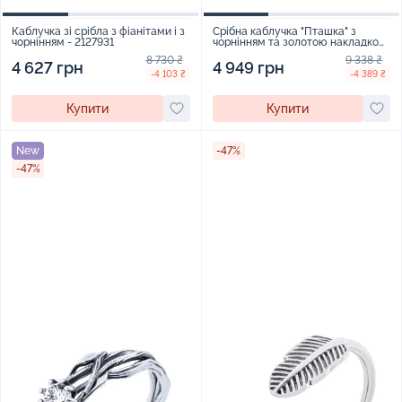
Каблучка зі срібла з фіанітами і з
Срібна каблучка "Пташка" з
чорнінням - 2127931
чорнінням та золотою накладкою
- 2022493
8 730 ₴
9 338 ₴
4 627 грн
4 949 грн
-4 103 ₴
-4 389 ₴
Купити
Купити
New
-47%
-47%