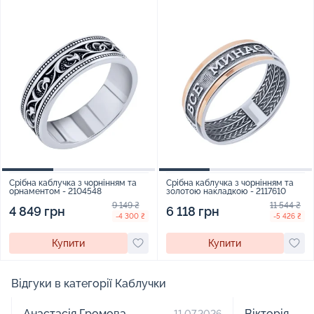
Срібна каблучка з чорнінням та
Срібна каблучка з чорнінням та
орнаментом - 2104548
золотою накладкою - 2117610
9 149 ₴
11 544 ₴
4 849 грн
6 118 грн
-4 300 ₴
-5 426 ₴
Купити
Купити
Відгуки в категорії Каблучки
Анастасія Громова
Вікторія
11.07.2026