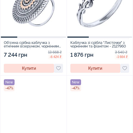
Об'ємна срібна каблучка з
Каблучка зі срібла "Листочки" з
етнічним візерунком, чорнінням
чорнінням та фіанітом - 2127960
та золотою накладкою - 2117658
13 668 ₴
3 540 ₴
7 244 грн
1 876 грн
-6 424 ₴
-1 664 ₴
Купити
Купити
New
New
-47%
-47%