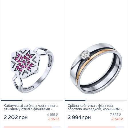
Каблучка зі срібла з чорнінням в
Срібна каблучка з фіанітом,
етнічному стилі з фіанітами -
золотою накладкою, чорнінням -
2079273
2024349
4 155 ₴
7 537 ₴
2 202 грн
3 994 грн
-1 953 ₴
-3 543 ₴