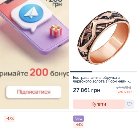
Екстравагантна обручка з
червоного золота з чорнінням -
1916024
54 470 ₴
27 861 грн
-26 609 ₴
Купити
-47%
New
-44%