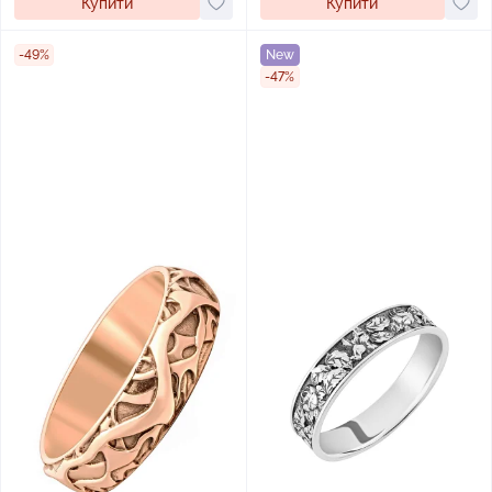
Купити
Купити
-49%
New
-47%