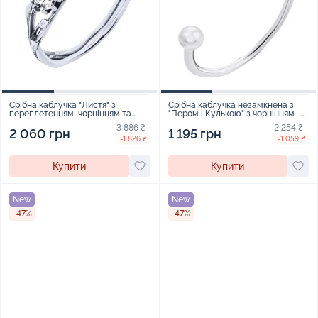
Срібна каблучка "Листя" з
Срібна каблучка незамкнена з
переплетенням, чорнінням та
"Пером і Кулькою" з чорнінням -
фіанітом - 2127943
1528861
3 886 ₴
2 254 ₴
2 060 грн
1 195 грн
-1 826 ₴
-1 059 ₴
Купити
Купити
New
New
-47%
-47%