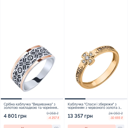
Срібна каблучка "Вишиванка" з
Каблучка "Спаси і збережи" з
золотою накладкою та чорнінням
чорнінням з червоного золота з
- 2081383
фіанітами - 2230216
9 058 ₴
24 050 ₴
4 801 грн
13 357 грн
-4 257 ₴
-10 693 ₴