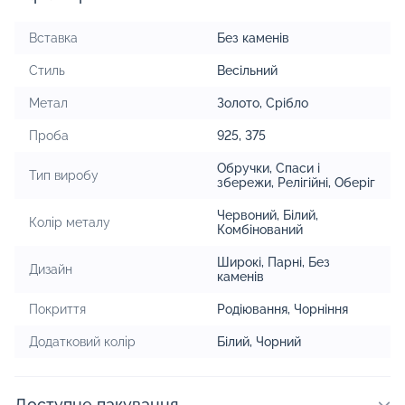
Вставка
Без каменів
Стиль
Весільний
Метал
Золото
,
Срібло
Проба
925
,
375
Обручки
,
Спаси і
Тип виробу
збережи
,
Релігійні
,
Оберіг
Червоний
,
Білий
,
Колір металу
Комбінований
Широкі
,
Парні
,
Без
Дизайн
каменів
Покриття
Родіювання
,
Чорніння
Додатковий колір
Білий, Чорний
Доступне пакування