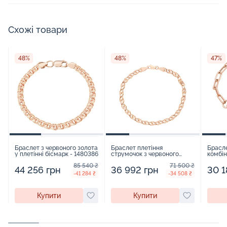
Схожі товари
48%
48%
47%
Браслет з червоного золота
Браслет плетіння
Брасле
у плетінні бісмарк - 1480386
струмочок з червоного
комбін
золота - 1498914
плетін
85 540 ₴
71 500 ₴
"Серце
44 256 грн
36 992 грн
30 1
-41 284 ₴
-34 508 ₴
Купити
Купити