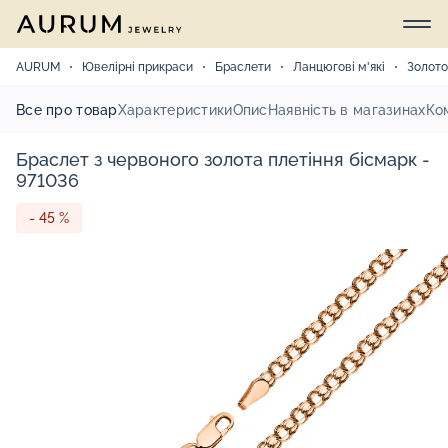
AURUM
Ювелірні прикраси
Браслети
Ланцюгові м'які
Золото
Все про товар
Характеристики
Опис
Наявність в магазинах
Ко
Браслет з червоного золота плетіння бісмарк -
971036
- 45 %