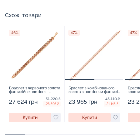
Схожі товари
46%
47%
47%
Браслет з червоного золота
Браслет з комбінованого
Брасле
фантазійне плетіння -
золота з плетінням фантазія
золота
960039
- 963477
- 9642
51 220 ₴
45 110 ₴
27 624 грн
23 965 грн
23 2
-23 596 ₴
-21 145 ₴
Купити
Купити