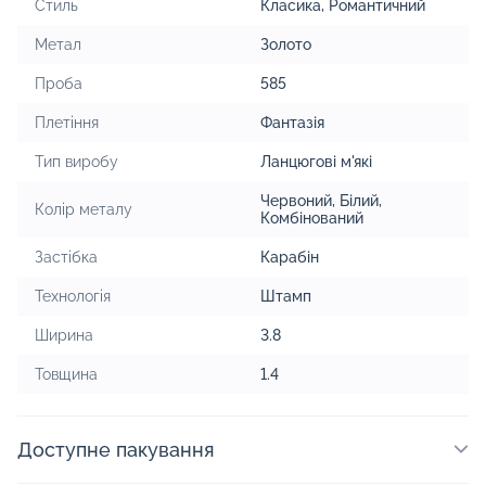
Стиль
Класика
,
Романтичний
Метал
Золото
Проба
585
Плетіння
Фантазія
Тип виробу
Ланцюгові м'які
Червоний
,
Білий
,
Колір металу
Комбінований
Застібка
Карабін
Технологія
Штамп
Ширина
3.8
Товщина
1.4
Доступне пакування