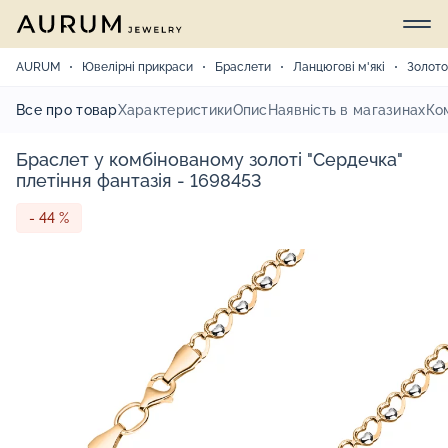
AURUM
Ювелірні прикраси
Браслети
Ланцюгові м'які
Золото
Все про товар
Характеристики
Опис
Наявність в магазинах
Ко
Браслет у комбінованому золоті "Сердечка"
плетіння фантазія - 1698453
- 44 %