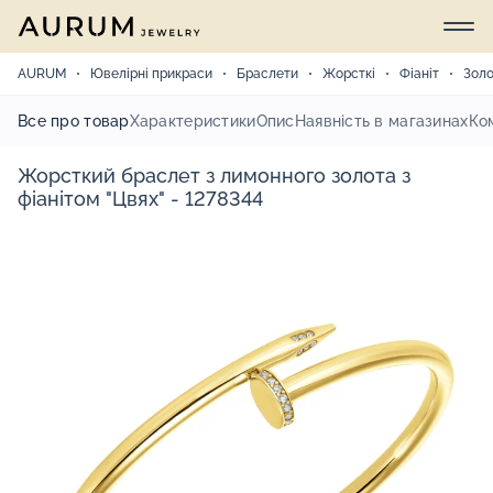
AURUM
Ювелірні прикраси
Браслети
Жорсткі
Фіаніт
Зол
Все про товар
Характеристики
Опис
Наявність в магазинах
Ко
Жорсткий браслет з лимонного золота з
фіанітом "Цвях" - 1278344