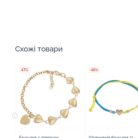
Схожі товари
47%
46%
Браслет з підвісом
Шовковий браслет із