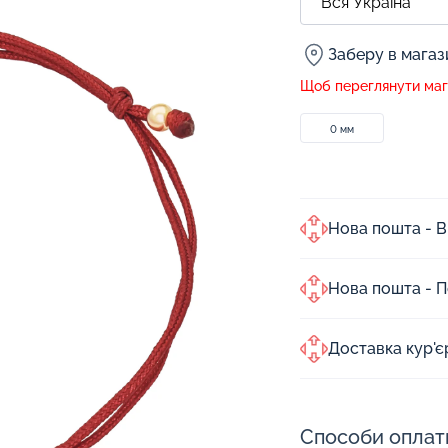
Заберу в мага
Щоб переглянути мага
0 мм
Нова пошта - В
Нова пошта - 
Доставка кур'
Способи оплат