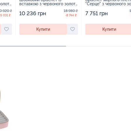
золота
вставкою з червоного золота
"Серце" з червоного зо
4036
"Україна у серці" - 1271761
1453265
0 920 ₴
18 980 ₴
10 236 грн
7 751 грн
-5 031 ₴
-8 744 ₴
Купити
Купити