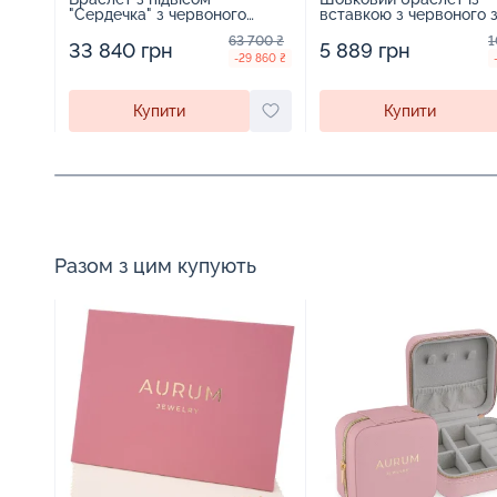
"Сердечка" з червоного
вставкою з червоного 
золота з плетінням шопард -
"Україна у серці" - 126
63 700 ₴
1
886227
33 840 грн
5 889 грн
-29 860 ₴
Купити
Купити
Разом з цим купують