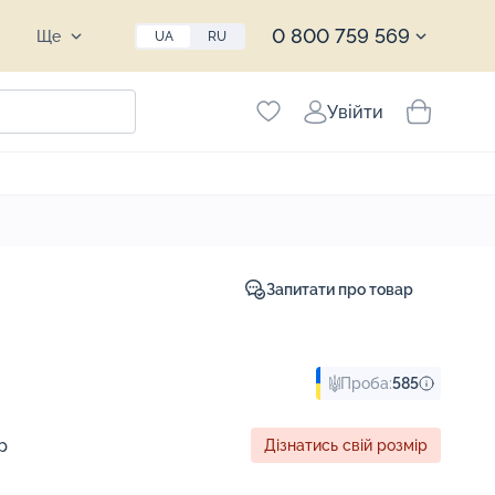
0 800 759 569
Ще
UA
RU
Увійти
Запитати про товар
Проба:
585
р
Дізнатись свій розмір