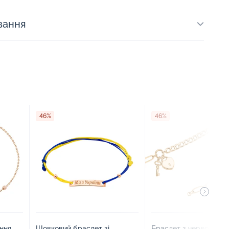
вання
46%
46%
іння
Шовковий браслет зі
Браслет з червоного 