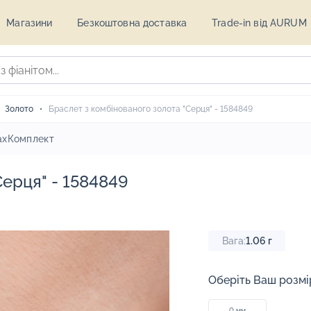
Магазини
Безкоштовна доставка
Trade-in від AURUM
Золото
Браслет з комбінованого золота "Серця" - 1584849
ах
Комплект
Серця" - 1584849
Вага:
1.06
г
Оберіть Ваш розмі
0 мм