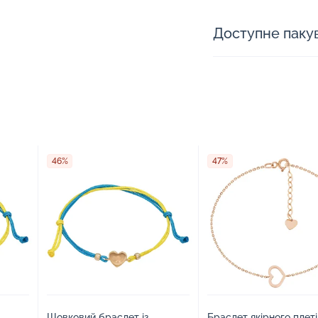
Доступне паку
46%
47%
Шовковий браслет із
Браслет якірного плет