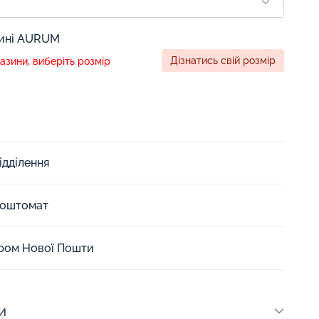
зині AURUM
Дізнатись свій розмір
зини, виберіть розмір
ідділення
Поштомат
єром Нової Пошти
и