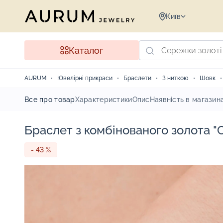
Київ
Каталог
AURUM
Ювелірні прикраси
Браслети
З ниткою
Шовк
Все про товар
Характеристики
Опис
Наявність в магазин
Браслет з комбінованого золота "
- 43 %