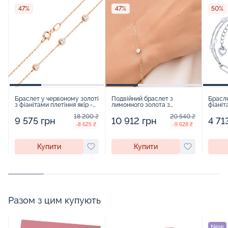
47%
47%
50%
Браслет у червоному золоті
Подвійний браслет з
Брасле
з фіанітами плетіння якір -
лимонного золота з
фіаніт
367457
фіанітами у якірному
плетін
18 200 ₴
20 540 ₴
плетінні - 1611837
9 575 грн
10 912 грн
4 71
-8 625 ₴
-9 628 ₴
Купити
Купити
Разом з цим купують
New