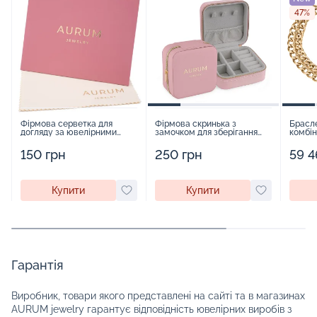
47%
Фірмова серветка для
Фірмова скринька з
Брасле
догляду за ювелірними
замочком для зберігання
комбін
виробами - 1879431
прикрас - 2252918
червон
з фіан
150 грн
250 грн
59 4
Купити
Купити
Гарантія
Виробник, товари якого представлені на сайті та в магазинах
AURUM jewelry гарантує відповідність ювелірних виробів з