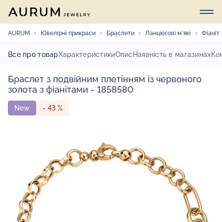
AURUM
Ювелірні прикраси
Браслети
Ланцюгові м'які
Фіаніт
Все про товар
Характеристики
Опис
Наявність в магазинах
Ко
Браслет з подвійним плетінням із червоного
золота з фіанітами - 1858580
New
- 43 %