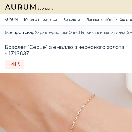
AURUM
Ювелірні прикраси
Браслети
Ланцюгові м'які
Золото
Все про товар
Характеристики
Опис
Наявність в магазинах
Ко
Браслет "Серце" з емаллю з червоного золота
- 1743837
- 44 %