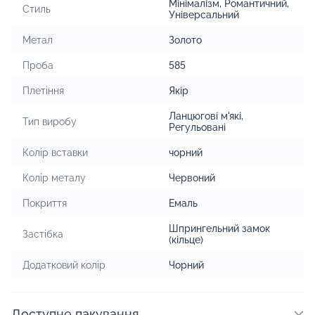
Мінімалізм
,
Романтичний
,
Стиль
Універсальний
Метал
Золото
Проба
585
Плетіння
Якір
Ланцюгові м'які
,
Тип виробу
Регульовані
Колір вставки
чорний
Колір металу
Червоний
Покриття
Емаль
Шпрингельний замок
Застібка
(кільце)
Додатковий колір
Чорний
Доступне пакування