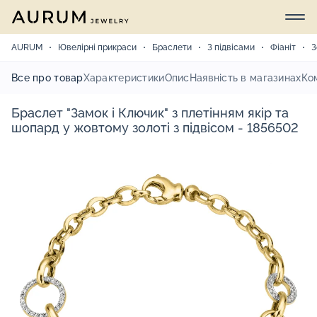
AURUM
Ювелірні прикраси
Браслети
З підвісами
Фіаніт
З
Все про товар
Характеристики
Опис
Наявність в магазинах
Ко
Браслет "Замок і Ключик" з плетінням якір та
шопард у жовтому золоті з підвісом - 1856502