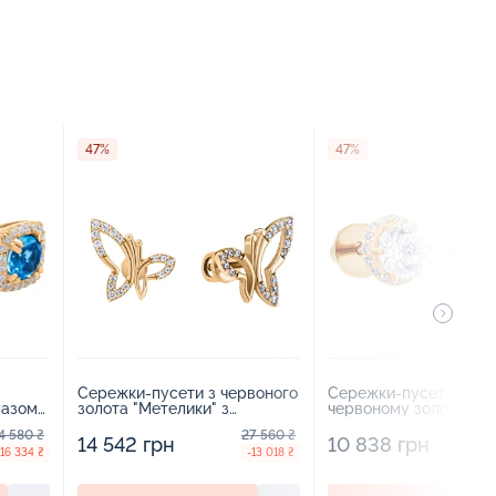
47%
47%
Сережки-пусети з червоного
Сережки-пусети в
пазом
золота "Метелики" з
червоному золоті з фі
670605
фіанітами - 1689913
- 1715679
4 580 ₴
27 560 ₴
14 542 грн
10 838 грн
-16 334 ₴
-13 018 ₴