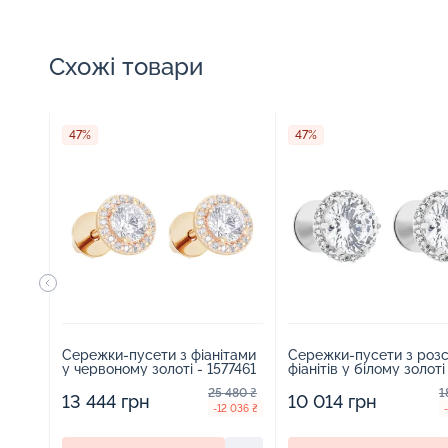
Схожі товари
47%
47%
Сережки-пусети з фіанітами
Сережки-пусети з роз
у червоному золоті - 1577461
фіанітів у білому золоті
1577931
25 480 ₴
1
13 444 грн
10 014 грн
-12 036 ₴