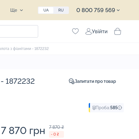
0 800 759 569
Ще
UA
RU
Увійти
лота з фіанітами - 1872232
 - 1872232
Запитати про товар
Проба:
585
7 870 грн
7 870 ₴
- 0 ₴