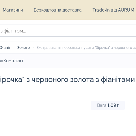
Магазини
Безкоштовна доставка
Trade-in від AURUM
Фіаніт
Золото
Екстравагантні сережки-пусети "Зірочка" з червоного зо
ах
Комплект
рочка" з червоного золота з фіанітами
Вага:
1.09
г