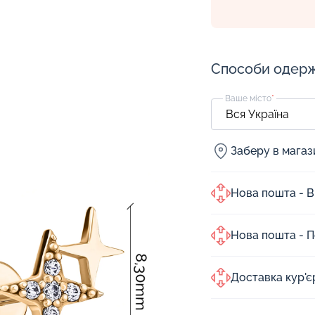
Способи одер
Ваше місто
*
Заберу в мага
Нова пошта - В
Нова пошта - 
Доставка кур'