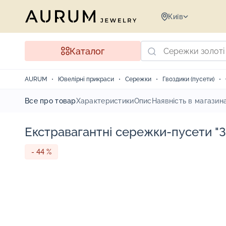
Київ
Каталог
AURUM
Ювелірні прикраси
Сережки
Гвоздики (пусети)
Все про товар
Характеристики
Опис
Наявність в магазин
Екстравагантні сережки-пусети "Зі
- 44 %