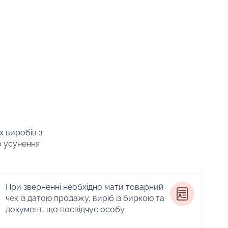
х виробів з
о усунення
При зверненні необхідно мати товарний
чек із датою продажу, виріб із биркою та
документ, що посвідчує особу.