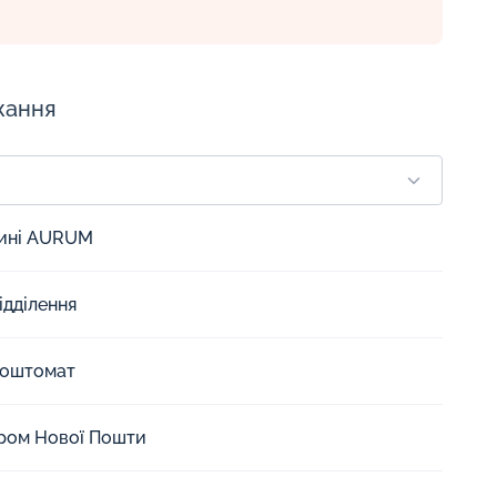
жання
зині AURUM
ідділення
Поштомат
єром Нової Пошти