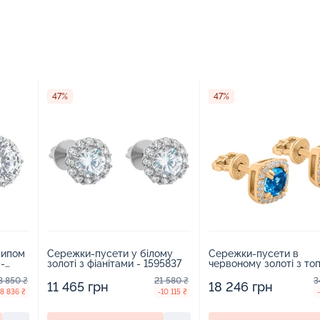
47%
47%
сипом
Сережки-пусети у білому
Сережки-пусети в
 -
золоті з фіанітами - 1595837
червоному золоті з то
лондон і фіанітами - 1
8 850 ₴
21 580 ₴
3
11 465 грн
18 246 грн
-8 836 ₴
-10 115 ₴