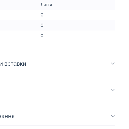
Лиття
0
0
0
и вставки
вання