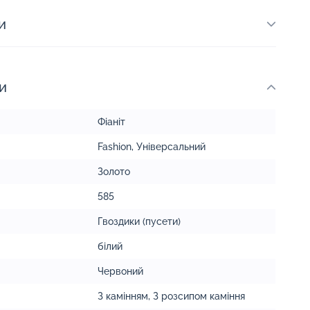
и
и
Фіаніт
Fashion
,
Універсальний
Золото
585
Гвоздики (пусети)
білий
Червоний
З камінням
,
З розсипом каміння