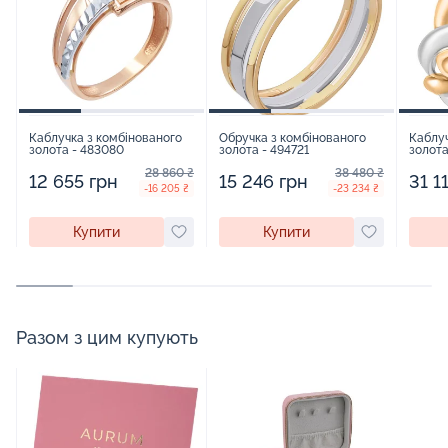
Каблучка з комбінованого
Обручка з комбінованого
Каблуч
золота - 483080
золота - 494721
золота
28 860 ₴
38 480 ₴
12 655 грн
15 246 грн
31 1
-16 205 ₴
-23 234 ₴
Купити
Купити
Разом з цим купують