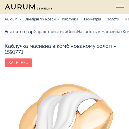
AURUM
Ювелірні прикраси
Каблучки
Геометрія
Золото
Ка
Все про товар
Характеристики
Опис
Наявність в магазинах
Ко
Каблучка масивна в комбінованому золоті -
1591771
SALE -55%