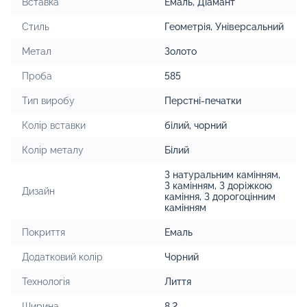
Вставка
Емаль
,
Діамант
Стиль
Геометрія
,
Універсальний
Метал
Золото
Проба
585
Тип виробу
Перстні-печатки
Колір вставки
білий
,
чорний
Колір металу
Білий
З натуральним камінням
,
З камінням
,
З доріжкою
Дизайн
каміння
,
З дорогоцінним
камінням
Покриття
Емаль
Додатковий колір
Чорний
Технологія
Лиття
Ширина
8.2