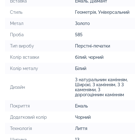
Вставка
Емаль
,
Діамант
Стиль
Геометрія
,
Універсальний
Метал
Золото
Проба
585
Тип виробу
Перстні-печатки
Колір вставки
білий
,
чорний
Колір металу
Білий
З натуральним камінням
,
Широкі
,
З камінням
,
З 3
Дизайн
каменями
,
З
дорогоцінним камінням
Покриття
Емаль
Додатковий колір
Чорний
Технологія
Лиття
Ширина
13