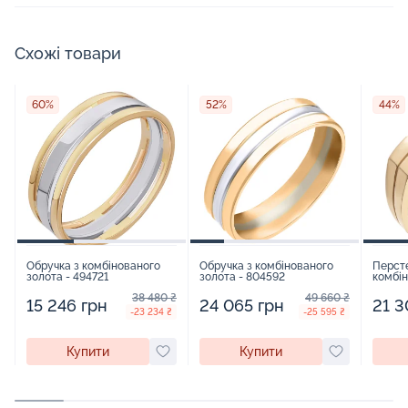
Схожі товари
60%
52%
44%
Обручка з комбінованого
Обручка з комбінованого
Персте
золота - 494721
золота - 804592
комбін
фіаніт
38 480 ₴
49 660 ₴
15 246 грн
24 065 грн
21 3
-23 234 ₴
-25 595 ₴
Купити
Купити