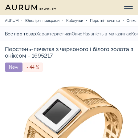
AURUM
Ювелірні прикраси
Каблучки
Перстні-печатки
Онікс
Все про товар
Характеристики
Опис
Наявність в магазинах
Ко
Перстень-печатка з червоного і білого золота з
оніксом - 1695217
New
- 44 %