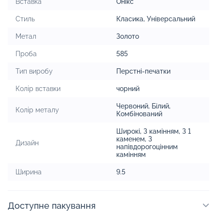
Вставка
Онікс
Стиль
Класика
,
Універсальний
Метал
Золото
Проба
585
Тип виробу
Перстні-печатки
Колір вставки
чорний
Червоний
,
Білий
,
Колір металу
Комбінований
Широкі
,
З камінням
,
З 1
каменем
,
З
Дизайн
напівдорогоцінним
камінням
Ширина
9.5
Доступне пакування