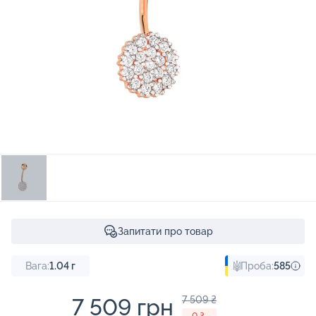
Запитати про товар
Вага:
1.04
г
Проба:
585
7 509 грн
7 509 ₴
- 0 ₴