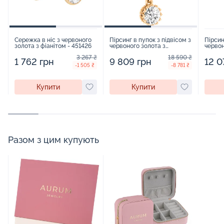
Сережка в ніс з червоного
Пірсинг в пупок з підвісом з
Пірсин
золота з фіанітом - 451426
червоного золота з
червон
фіанітом - 451441
фіаніт
3 267 ₴
18 590 ₴
1 762 грн
9 809 грн
12 0
-1 505 ₴
-8 781 ₴
Купити
Купити
Разом з цим купують