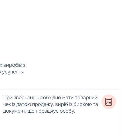
х виробів з
о усунення
При зверненні необхідно мати товарний
чек із датою продажу, виріб із биркою та
документ, що посвідчує особу.