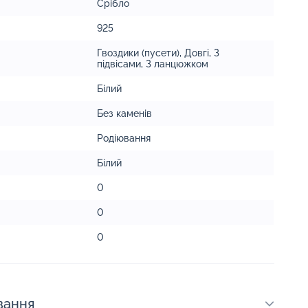
Срібло
925
Гвоздики (пусети)
,
Довгі
,
З
підвісами
,
З ланцюжком
Білий
Без каменів
Родіювання
Білий
0
0
0
вання