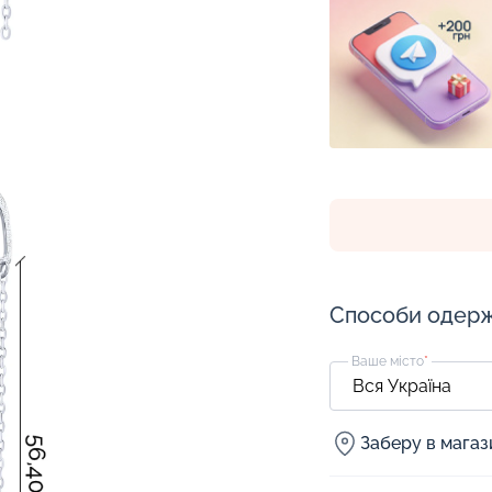
Способи одер
Ваше місто
*
Заберу в мага