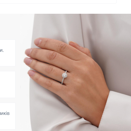
и,
ників