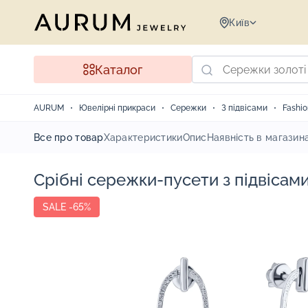
Київ
Каталог
AURUM
Ювелірні прикраси
Сережки
З підвісами
Fashio
Все про товар
Характеристики
Опис
Наявність в магазин
Срібні сережки-пусети з підвісам
SALE -65%