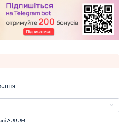
жання
зині AURUM