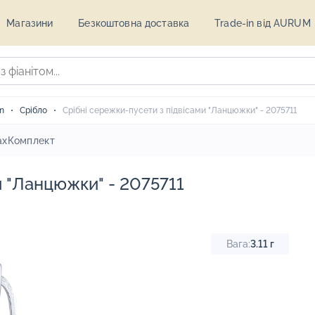
Магазини
Безкоштовна доставка
Trade-in від AURUM
n
Срібло
Срібні сережки-пусети з підвісами "Ланцюжки" - 2075711
ах
Комплект
и "Ланцюжки" - 2075711
Вага:
3.11
г