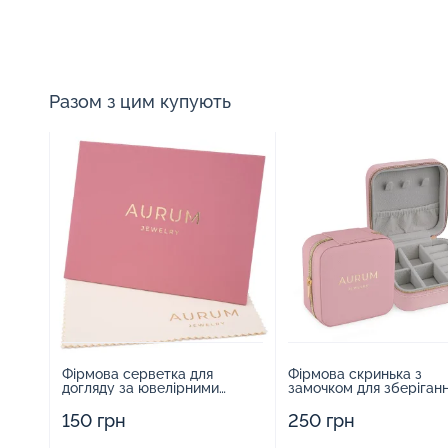
Разом з цим купують
Фірмова серветка для
Фірмова скринька з
догляду за ювелірними
замочком для зберіган
виробами - 1879431
прикрас - 2252918
150 грн
250 грн