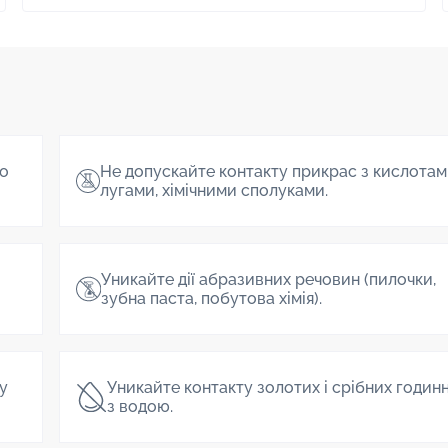
о
Не допускайте контакту прикрас з кислотам
лугами, хімічними сполуками.
Уникайте дії абразивних речовин (пилочки,
зубна паста, побутова хімія).
 у
Уникайте контакту золотих і срібних годин
з водою.