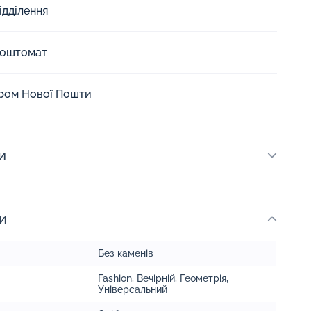
ідділення
Поштомат
єром Нової Пошти
и
и
Без каменів
Fashion
,
Вечірній
,
Геометрія
,
Універсальний