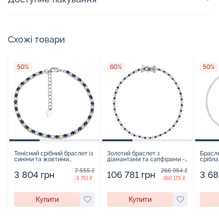
Схожі товари
50%
60%
50%
Тенісний срібний браслет із
Золотий браслет з
Брасле
синіми та жовтими
діамантами та сапфірами -
срібла
фіанітами - 1644543
1660145
176077
7 555 ₴
266 954 ₴
3 804 грн
106 781 грн
3 68
-3 751 ₴
-160 173 ₴
Купити
Купити