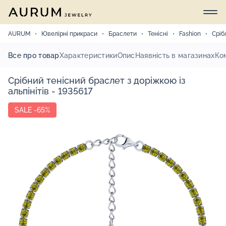
AURUM
Ювелірні прикраси
Браслети
Тенісні
Fashion
Сріб
Все про товар
Характеристики
Опис
Наявність в магазинах
Ко
Срібний тенісний браслет з доріжкою із
альпінітів - 1935617
SALE -65%