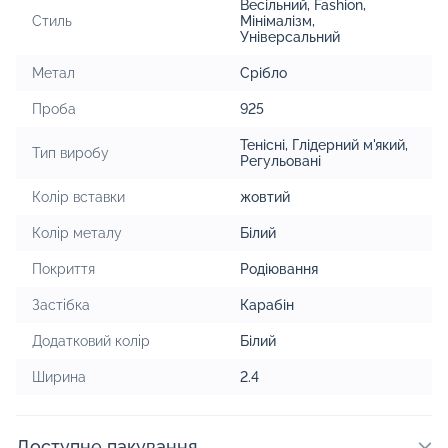
Весільний
,
Fashion
,
Стиль
Мінімалізм
,
Універсальний
Метал
Срібло
Проба
925
Тенісні
,
Глідерний м'який
,
Тип виробу
Регульовані
Колір вставки
жовтий
Колір металу
Білий
Покриття
Родіювання
Застібка
Карабін
Додатковий колір
Білий
Ширина
2.4
Доступне пакування