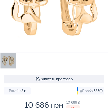
Запитати про товар
Вага:
1.48
г
Проба:
585
10 686 грн
10 686 ₴
- 0 ₴