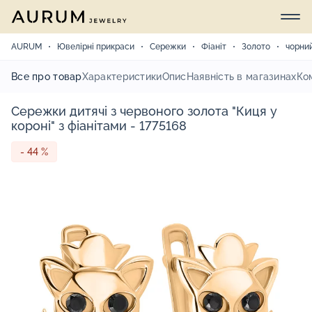
AURUM
Ювелірні прикраси
Сережки
Фіаніт
Золото
чорни
Все про товар
Характеристики
Опис
Наявність в магазинах
Ко
Сережки дитячі з червоного золота "Киця у
короні" з фіанітами - 1775168
- 44 %