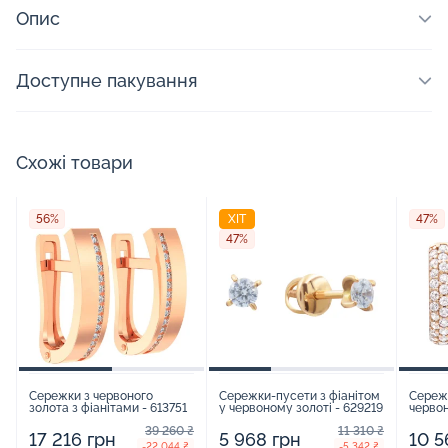
Опис
Доступне пакування
Схожі товари
56%
ХІТ
47%
47%
Сережки з червоного
Сережки-пусети з фіанітом
Сережк
золота з фіанітами - 613751
у червоному золоті - 629219
червон
39 260 ₴
11 310 ₴
17 216 грн
5 968 грн
10 5
-22 044 ₴
-5 342 ₴