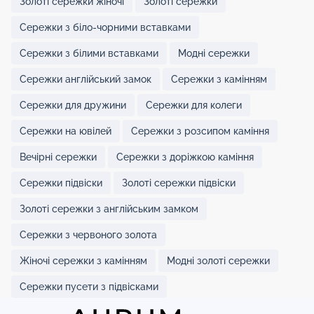
Золоті сережки жіночі
Золоті сережки
Сережки з біло-чорними вставками
Сережки з білими вставками
Модні сережки
Сережки англійський замок
Сережки з камінням
Сережки для дружини
Сережки для колеги
Сережки на ювілей
Сережки з розсипом каміння
Вечірні сережки
Сережки з доріжкою каміння
Сережки підвіски
Золоті сережки підвіски
Золоті сережки з англійським замком
Сережки з червоного золота
Жіночі сережки з камінням
Модні золоті сережки
Сережки пусети з підвісками