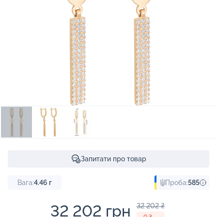
Запитати про товар
Вага:
4.46
г
Проба:
585
32 202 грн
32 202 ₴
- 0 ₴