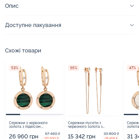
Опис
Доступне пакування
Схожі товари
53%
55%
47%
Сережки з червоного
Сережки-пусети з
Сереж
золота з підвісом,
червоного золота з
золота
фіанітами і малахітом -
фіанітом і підвісами -
фіаніт
57 460 ₴
33 800 ₴
1469321
1503442
15085
26 960 грн
15 342 грн
31 3
-30 500 ₴
-18 458 ₴