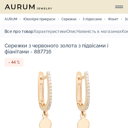
AURUM
Ювелірні прикраси
Сережки
З підвісами
Фіаніт
З
Все про товар
Характеристики
Опис
Наявність в магазинах
Ко
Сережки з червоного золота з підвісами і
фіанітами - 887716
- 44 %