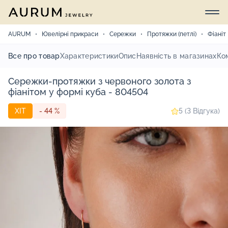
AURUM
Ювелірні прикраси
Сережки
Протяжки (петлі)
Фіаніт
Все про товар
Характеристики
Опис
Наявність в магазинах
Ко
Сережки-протяжки з червоного золота з
фіанітом у формі куба - 804504
ХІТ
- 44 %
5 (3 Відгука)