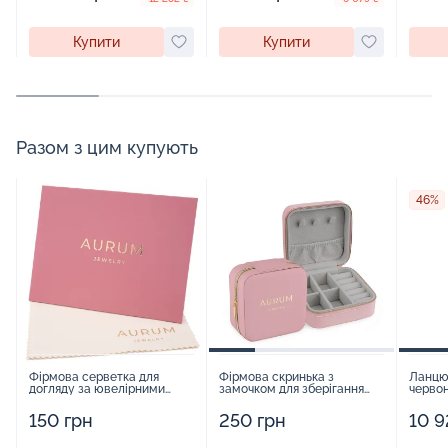
Купити
Купити
Разом з цим купують
46%
Фірмова серветка для
Фірмова скринька з
Ланцюж
догляду за ювелірними
замочком для зберігання
червон
виробами - 1879431
прикрас - 2252918
фіаніт
80451
150 грн
250 грн
10 9