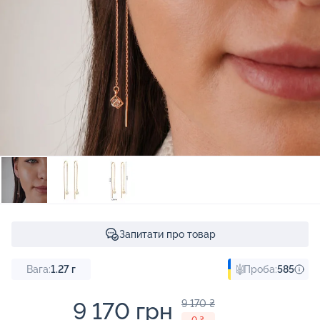
Запитати про товар
Вага:
1.27
г
Проба:
585
9 170 грн
9 170 ₴
- 0 ₴