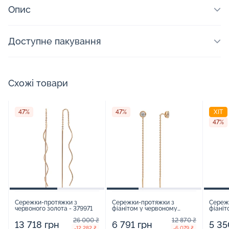
Опис
Доступне пакування
Схожі товари
47%
47%
ХІТ
47%
Сережки-протяжки з
Сережки-протяжки з
Сереж
червоного золота - 379971
фіанітом у червоному
фіаніт
золоті - 594966
золоті
26 000 ₴
12 870 ₴
13 718 грн
6 791 грн
5 35
-12 282 ₴
-6 079 ₴