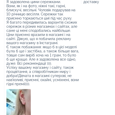
Я задоволена цими сережками.
доставку
Вони, як і на фото, ніжні такі, гарні,
блискучі, весільні. Чоловік подарував на
10 річницю весілля. Сережки так
приємно торкаються шиї під час руху.
Я багато передивилась варіантів схожих
сережок в різних магазинах і сайтах, але
саме ці мені сподобались найбільше.
Ціни приємно вразили в магазині і на
сайті. Дякую, що я побачила рекламу
вашого магазину в Інстаграмі.
Є також побажання: якщо б в цієї моделі
була б ще і застібка, а також більше вага,
товше сам виріб хоча на 1 грам, то було
б ще краще. Але я задоволена все одно,
дуже. Всі рекомендації )))).
Успіху вашому магазину і сайту, також
процвітання, а співробітникам миру і
добра!Дівчата в магазині суперові, не
нав'язливі, приємні, охайні, усміхнені, вони
гідні премії)))).