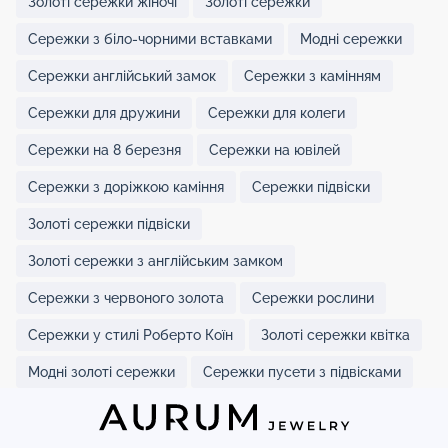
Золоті сережки жіночі
Золоті сережки
Сережки з біло-чорними вставками
Модні сережки
Сережки англійський замок
Сережки з камінням
Сережки для дружини
Сережки для колеги
Сережки на 8 березня
Сережки на ювілей
Сережки з доріжкою каміння
Сережки підвіски
Золоті сережки підвіски
Золоті сережки з англійським замком
Сережки з червоного золота
Сережки рослини
Сережки у стилі Роберто Коїн
Золоті сережки квітка
Модні золоті сережки
Сережки пусети з підвісками