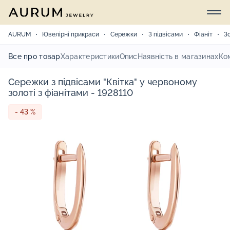
AURUM
Ювелірні прикраси
Сережки
З підвісами
Фіаніт
З
Все про товар
Характеристики
Опис
Наявність в магазинах
Ко
Сережки з підвісами "Квітка" у червоному
золоті з фіанітами - 1928110
- 43 %