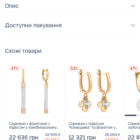
Опис
Доступне пакування
Схожі товари
47%
53%
47%
Сережки з фіанітами з
Сережки з підвісом
Сереж
підвісом у комбінованому
"Конюшина" та фіанітом у
золота
золоті - 406818
червоному золоті - 1618473
фіаніт
42 900 ₴
26 260 ₴
169061
22 636 грн
12 321 грн
22 8
-20 264 ₴
-13 939 ₴