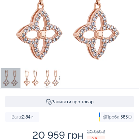
Запитати про товар
Вага:
2.84
г
Проба:
585
20 959 грн
20 959 ₴
- 0 ₴